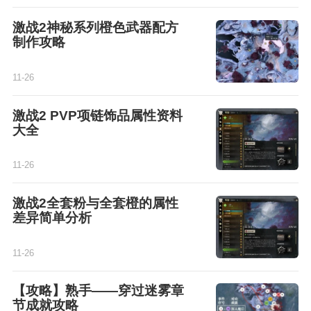
激战2神秘系列橙色武器配方
制作攻略
11-26
激战2 PVP项链饰品属性资料
大全
11-26
激战2全套粉与全套橙的属性
差异简单分析
11-26
【攻略】熟手——穿过迷雾章
节成就攻略