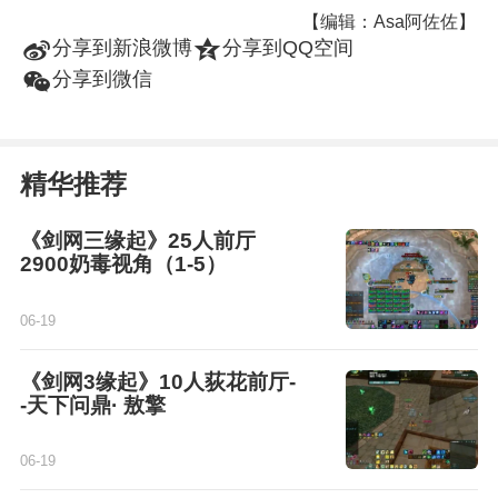
【编辑：Asa阿佐佐】
t
z
分享到新浪微博
分享到QQ空间
w
分享到微信
精华推荐
《剑网三缘起》25人前厅
2900奶毒视角（1-5）
06-19
《剑网3缘起》10人荻花前厅-
-天下问鼎· 敖擎
06-19