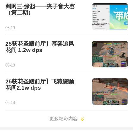
剑网三·缘起——夹子音大赛
（第二期）
06-19
25荻花圣殿前厅】慕容追风
花间 1.2w dps
06-18
25荻花圣殿前厅】飞猿镰鼬
花间2.1w dps
06-18
更多精彩内容