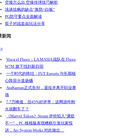
空接怎么出 空接传球技巧解析
浅谈炫枫的缺点“换防=白板”
PG防守要点全面解读
双子对战皇叔玩法分享
球新闻
»
·
Visca el Fluxo：LA MASIA 战队在 Fluxo
W7M 旗下找到新归宿
·
一个时代的终结：FUT Esports 与长期核
心阵容分道扬镳
·
AtaKaptan正式告别，退役并离开职业赛
场
·
7.7万峰值，但45%好评率：这网游咋刚
火就翻车了？
·
《Marvel Tokon》Steam 评价陷入“褒贬
不一”，PC 移植版表现糟糕引发玩家投
诉，Arc System Works 对此做出…