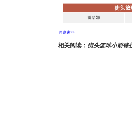
街头篮
蕾哈娜
再逛逛>>
相关阅读：
街头篮球小前锋