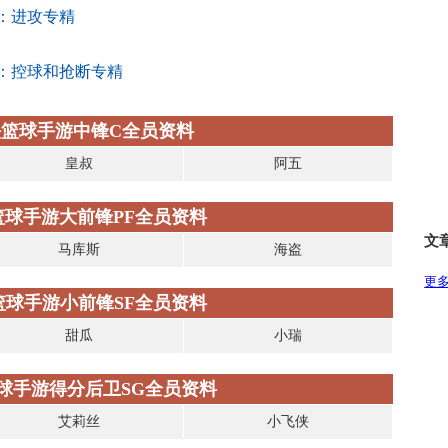
：进攻专精
：控球和抢断专精
篮球手游中锋C全员资料
皇叔
阿五
篮球手游大前锋PF全员资料
文
马库斯
海盗
更多
篮球手游小前锋SF全员资料
甜瓜
小瑞
球手游得分后卫SG全员资料
艾莉丝
小飞侠