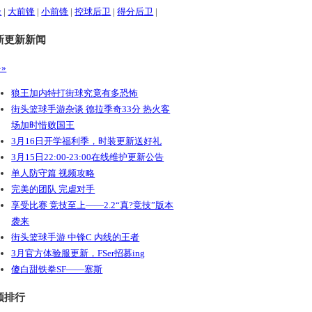
锋
|
大前锋
|
小前锋
|
控球后卫
|
得分后卫
|
新更新新闻
»
狼王加内特打街球究竟有多恐怖
街头篮球手游杂谈 德拉季奇33分 热火客
场加时惜败国王
3月16日开学福利季，时装更新送好礼
3月15日22:00-23:00在线维护更新公告
单人防守篇 视频攻略
完美的团队 完虐对手
享受比赛 竞技至上——2.2“真?竞技”版本
袭来
街头篮球手游 中锋C 内线的王者
3月官方体验服更新，FSer招募ing
傻白甜铁拳SF——塞斯
频排行