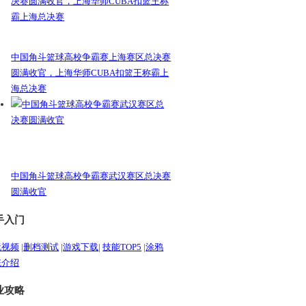
中国角斗篮球高校争霸赛上海赛区总决赛
圆满收官，上海华师CUBA扣篮王称霸上
海总决赛
中国角斗篮球高校争霸赛武汉赛区总决赛
圆满收官
手入门
玩视频
|
删档测试
|
游戏下载
|
技能TOP5
|
涂鸦
统介绍
业攻略