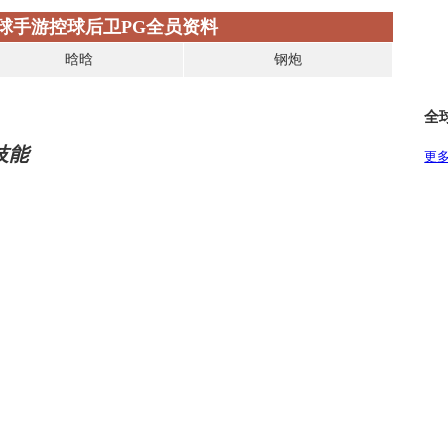
球手游控球后卫PG全员资料
晗晗
钢炮
全
技能
更多