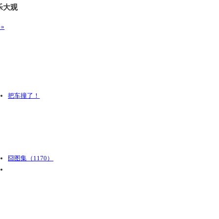
乐大观
»
把车撞了！
囧图集（1170）