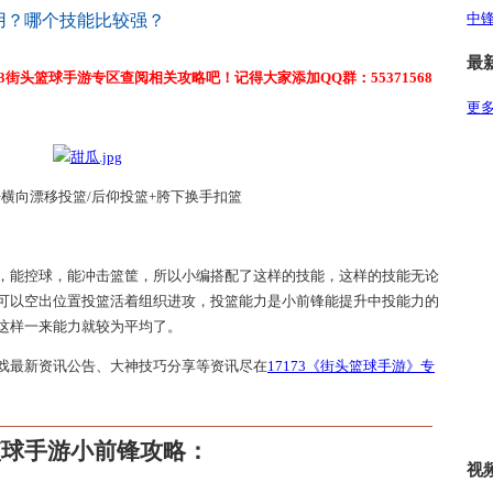
中
用？哪个技能比较强？
最
3街头篮球手游专区查阅相关攻略吧！记得大家添加QQ群：55371568
更多
+横向漂移投篮/后仰投篮+胯下换手扣篮
，能控球，能冲击篮筐，所以小编搭配了这样的技能，这样的技能无论
可以空出位置投篮活着组织进攻，投篮能力是小前锋能提升中投能力的
这样一来能力就较为平均了。
戏最新资讯公告、大神技巧分享等资讯尽在
17173《街头篮球手游》专
篮球手游小前锋攻略：
视