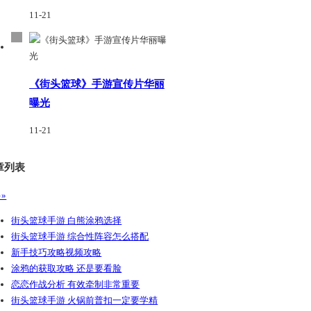
11-21
《街头篮球》手游宣传片华丽
曝光
11-21
章列表
»
街头篮球手游 白熊涂鸦选择
街头篮球手游 综合性阵容怎么搭配
新手技巧攻略视频攻略
涂鸦的获取攻略 还是要看脸
恋恋作战分析 有效牵制非常重要
街头篮球手游 火锅前普扣一定要学精