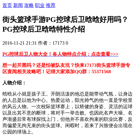
首页
新闻
攻略
职业
推荐
街头篮球手游PG控球后卫晗晗好用吗？
PG控球后卫晗晗特性介绍
2016-11-21 21:31
作者：17173
0
PG控球后卫人物大全！各人物特点介绍：点击查看>>>
想一起开黑吗？还是怕被队友坑？快来17173街头篮球手游专
区查阅相关攻略吧！记得大家添加QQ群：55371568
人物介绍：
晗晗从小就是孩子王。开朗活泼的他总是能带动气氛，让身边
的人总是以他为中心。热爱运动，阳光帅气的他一直是学校里
的风云人物。一次校际篮球赛上，以矫健的身姿、灵活的运球
以及出其不意的断球，将对手一举击败。也因此名声大噪。名
声渐盛后常有球探找上门，但他并不喜欢拘束的职业比赛，反
而偏爱无拘无束的街头篮球。闲暇时，若来了兴致便会出现在
公园的球场上。