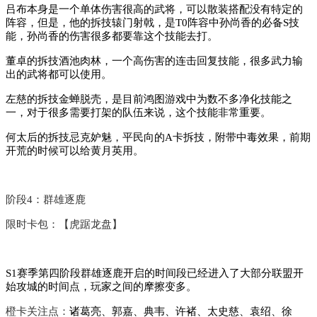
吕布本身是一个单体伤害很高的武将，可以散装搭配没有特定的
阵容，但是，他的拆技辕门射戟，是T0阵容中孙尚香的必备S技
能，孙尚香的伤害很多都要靠这个技能去打。
董卓的拆技酒池肉林，一个高伤害的连击回复技能，很多武力输
出的武将都可以使用。
左慈的拆技金蝉脱壳，是目前鸿图游戏中为数不多净化技能之
一，对于很多需要打架的队伍来说，这个技能非常重要。
何太后的拆技忌克妒魅，平民向的A卡拆技，附带中毒效果，前期
开荒的时候可以给黄月英用。
阶段4：群雄逐鹿
限时卡包：【虎踞龙盘】
S1赛季第四阶段群雄逐鹿开启的时间段已经进入了大部分联盟开
始攻城的时间点，玩家之间的摩擦变多。
橙卡关注点：
诸葛亮、郭嘉、典韦、许褚、太史慈、袁绍、徐