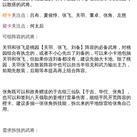
以散搭的武将。
橙卡
关注点：
吕布、夏侯惇、张飞、关羽、董卓、张角、左慈
紫卡
关注点：
何太后
可组阵容的武将：
关羽和张飞是桃园【关羽、张飞、刘备】阵容的必备武将，对桃
园组合有执念的，或者不小心先出了刘备的，可以来小卡池包抽
关羽和张飞，但如果你连刘备都没有，建议先抽大卡池。除了桃
园，关羽张飞在散装阵容中也可以担当半坦克和武力输出主力，
前期先散装，后期等本提高再上组合阵容。
张角既可以和政务赠送的于吉组三仙队【于吉、华佗、张角】，
也可以和签到八天领取的姜维打雷暴伤害，能组平民开荒阵容的
橙卡。建议多抽一张张角拆技能，拆出来的平地惊雷给张角自己
用。
需求拆技的武将：