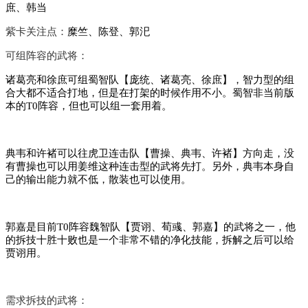
庶、韩当
紫卡关注点：
糜竺、陈登、郭汜
可组阵容的武将：
诸葛亮和徐庶可组蜀智队【庞统、诸葛亮、徐庶】，智力型的组
合大都不适合打地，但是在打架的时候作用不小。蜀智非当前版
本的T0阵容，但也可以组一套用着。
典韦和许褚可以往虎卫连击队【曹操、典韦、许褚】方向走，没
有曹操也可以用姜维这种连击型的武将先打。另外，典韦本身自
己的输出能力就不低，散装也可以使用。
郭嘉是目前T0阵容魏智队【贾诩、荀彧、郭嘉】的武将之一，他
的拆技十胜十败也是一个非常不错的净化技能，拆解之后可以给
贾诩用。
需求拆技的武将：