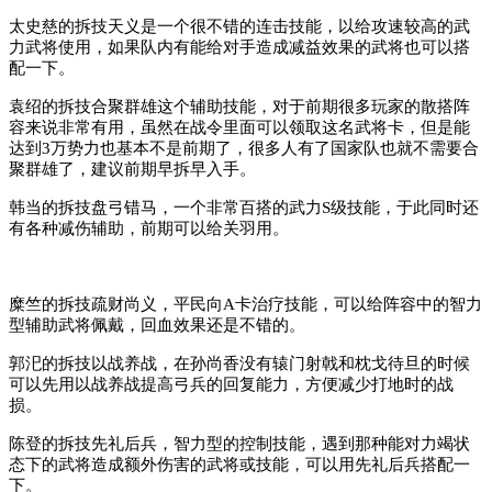
太史慈的拆技天义是一个很不错的连击技能，以给攻速较高的武
力武将使用，如果队内有能给对手造成减益效果的武将也可以搭
配一下。
袁绍的拆技合聚群雄这个辅助技能，对于前期很多玩家的散搭阵
容来说非常有用，虽然在战令里面可以领取这名武将卡，但是能
达到3万势力也基本不是前期了，很多人有了国家队也就不需要合
聚群雄了，建议前期早拆早入手。
韩当的拆技盘弓错马，一个非常百搭的武力S级技能，于此同时还
有各种减伤辅助，前期可以给关羽用。
糜竺的拆技疏财尚义，平民向A卡治疗技能，可以给阵容中的智力
型辅助武将佩戴，回血效果还是不错的。
郭汜的拆技以战养战，在孙尚香没有辕门射戟和枕戈待旦的时候
可以先用以战养战提高弓兵的回复能力，方便减少打地时的战
损。
陈登的拆技先礼后兵，智力型的控制技能，遇到那种能对力竭状
态下的武将造成额外伤害的武将或技能，可以用先礼后兵搭配一
下。