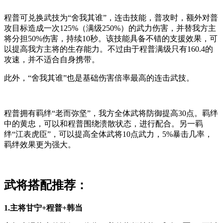
程普可兑换武技为“舍我其谁”，连击技能，普攻时，额外对普
攻目标造成一次125%（满级250%）的武力伤害，并替我方主
将分担50%伤害，持续10秒。该技能具备不错的支援效果，可
以提高我方主将的生存能力。不过由于程普满级只有160.4的
攻速，并不适合自身携带。
此外，“舍我其谁”也是基础伤害倍率最高的连击武技。
程普拥有羁绊“老而弥坚”，我方全体武将防御提高30点。羁绊
中的黄忠，可以和程普围绕溃散状态，进行配合。另一羁
绊“江表虎臣”，可以提高全体武将10点武力，5%暴击几率，
羁绊效果更为强大。
武将搭配推荐：
1.主将甘宁+程普+韩当