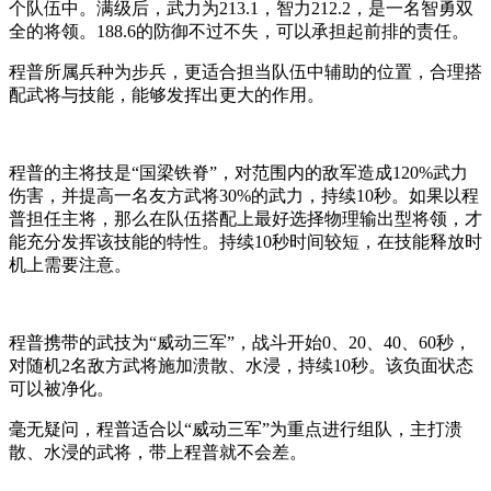
个队伍中。满级后，武力为213.1，智力212.2，是一名智勇双
全的将领。188.6的防御不过不失，可以承担起前排的责任。
程普所属兵种为步兵，更适合担当队伍中辅助的位置，合理搭
配武将与技能，能够发挥出更大的作用。
程普的主将技是“国梁铁脊”，对范围内的敌军造成120%武力
伤害，并提高一名友方武将30%的武力，持续10秒。如果以程
普担任主将，那么在队伍搭配上最好选择物理输出型将领，才
能充分发挥该技能的特性。持续10秒时间较短，在技能释放时
机上需要注意。
程普携带的武技为“威动三军”，战斗开始0、20、40、60秒，
对随机2名敌方武将施加溃散、水浸，持续10秒。该负面状态
可以被净化。
毫无疑问，程普适合以“威动三军”为重点进行组队，主打溃
散、水浸的武将，带上程普就不会差。