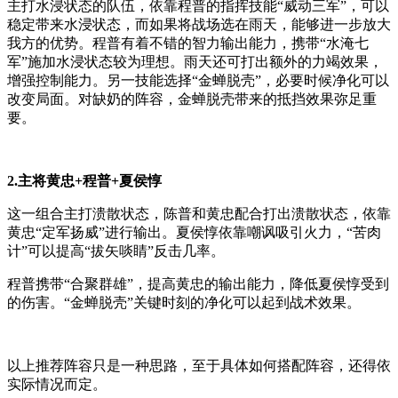
主打水浸状态的队伍，依靠程普的指挥技能“威动三军”，可以
稳定带来水浸状态，而如果将战场选在雨天，能够进一步放大
我方的优势。程普有着不错的智力输出能力，携带“水淹七
军”施加水浸状态较为理想。雨天还可打出额外的力竭效果，
增强控制能力。另一技能选择“金蝉脱壳”，必要时候净化可以
改变局面。对缺奶的阵容，金蝉脱壳带来的抵挡效果弥足重
要。
2.主将黄忠+程普+夏侯惇
这一组合主打溃散状态，陈普和黄忠配合打出溃散状态，依靠
黄忠“定军扬威”进行输出。夏侯惇依靠嘲讽吸引火力，“苦肉
计”可以提高“拔矢啖睛”反击几率。
程普携带“合聚群雄”，提高黄忠的输出能力，降低夏侯惇受到
的伤害。“金蝉脱壳”关键时刻的净化可以起到战术效果。
以上推荐阵容只是一种思路，至于具体如何搭配阵容，还得依
实际情况而定。