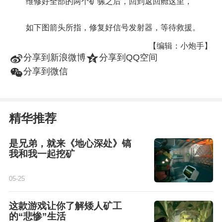
维修好全部的两个矿骡之后，回到返回舱这里，
如下图箭头所指，修复好信号发射器，等待救援。
【编辑：小炮手】
t
z
分享到新浪微博
分享到QQ空间
w
分享到微信
精华推荐
是兄弟，就来《地心深处》镐
我和我一起挖矿
05-25
这款游戏让你了解矮人矿工
的“悲惨”生活