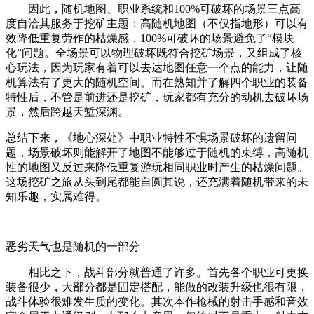
因此，随机地图、职业系统和
100%可破坏的场景三点
高
度自洽其服务于挖矿主题：高随机地图（不仅指地形）可以有
效降低重复劳作的枯燥感，100%可破坏的场景避免了“模块
化”问题。
全场景可以物理破坏既符合挖矿场景，又组成了核
心玩法，
因为玩家有着可以去达地图任意一个点的能力，让随
机算法有了更大的随机空间。而在熟知并了解
四个职业的装备
特性后
，不管是前进还是挖矿，玩家都有充分的动机去破坏场
景，然后跨越天堑深渊。
总结下来，《地心深处》中职业特性不惧场景破坏的遗留问
题，场景破坏则能解开了地图不能够过于随机的束缚，高随机
性的地图又反过来降低重复游玩相同职业时产生的枯燥问题。
这场挖矿之旅从头到尾都能自圆其说，还充满着随机带来的未
知乐趣，实属难得。
恶劣天气也是随机的一部分
相比之下，战斗部分就普通了许多。
首先各个职业可更换
装备很少，大部分都是固定搭配，能做的改装升级也很有限，
战斗体验很难发生质的变化。其次本作枪械的射击手感和音效