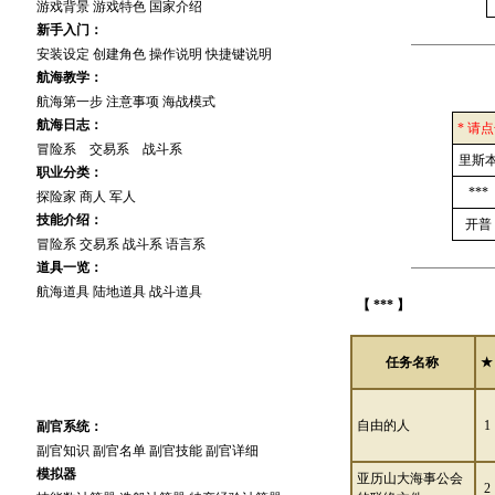
游戏背景
游戏特色
国家介绍
新手入门：
安装设定
创建角色
操作说明
快捷键说明
航海教学：
航海第一步
注意事项
海战模式
航海日志：
* 请
冒险系
交易系
战斗系
里斯
职业分类：
***
探险家
商人
军人
技能介绍：
开普
冒险系
交易系
战斗系
语言系
道具一览：
航海道具
陆地道具
战斗道具
【 *** 】
任务名称
★
高 手 进 阶
自由的人
1
副官系统：
副官知识
副官名单
副官技能
副官详细
模拟器
亚历山大海事公会
2