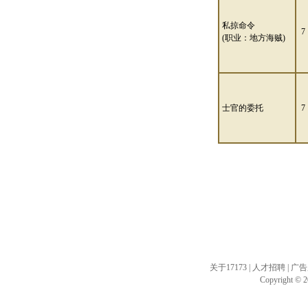
私掠命令
7
(职业：地方海贼)
士官的委托
7
关于17173
|
人才招聘
|
广告
Copyright © 20