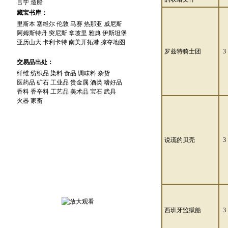
言学
造船
藏宝书库：
里斯本
塞维尔
伦敦
马赛
热那亚
威尼斯
阿姆斯特丹
突尼斯
拿坡里
雅典
伊斯坦堡
亚历山大
卡利卡特
南美开拓港
掠夺地图
罗兹特骑士团
3
交易品出处：
纤维
纺织品
染料
食品
调味料
杂货
医药品
矿石
工业品
贵金属
酒类
嗜好品
香料
香辛料
工艺品
美术品
宝石
武具
火器
家畜
说谎的贝壳
3
游 戏 截 图
西班牙监狱船
3