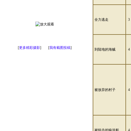
全力逃走
3
[
更多精彩摄影
] [
我有截图投稿
]
到陆地的海贼
4
被放弃的村子
4
被狙击的输送船
4