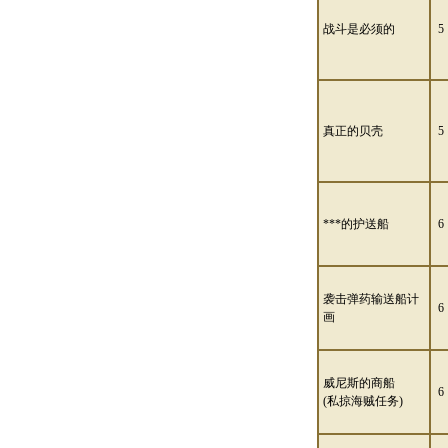
战斗是必须的
5
真正的贝壳
5
***的护送船
6
袭击弹药输送船计
6
画
威尼斯的商船
6
(私掠海贼任务)