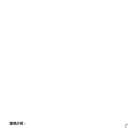
专区首页
|
新手指南
|
职业介绍
|
技能介绍
|
道具一览
|
任务大全
|
舰船资料
|
航
装备资料
|
生产资料
|
经验心得
|
玩家交流
|
心情故事
|
航海杂文
|
原创小说
|
服
新 手 指 南
游戏介绍：