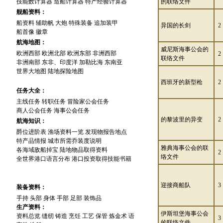
技能数计算器
造船计算器
特产经验计算器
的联络文件
舰船资料：
船资料
辅助帆
大炮
特殊装备
追加装甲
异国的长剑
2
船首像
徽章
航海地图：
威尼斯海事公会的
欧洲西部
欧洲北部
欧洲东部
非洲西部
2
联络文件
非洲南部
东非、印度洋
加勒比海
东南亚
世界大地图
陆地探险地图
西班牙的新型枪
2
任务大全：
主线任务
转职任务
冒险家公会任务
商人公会任务
海事公会任务
的黎波里的异变
2
航海知识：
爵位进阶表
渔场资料一览
发现物报告地点
特产品情报
城市所需乔装度说明
雅典海事公会的联
各海域敌船掉宝
陆地物品取得资料
2
络文件
全世界港口语言分布
港口投资取得技能书籍
迎接商船队
3
装备资料：
手持
头部
身体
手部
足部
装饰品
生产资料：
伊斯坦堡海事公会
资料总览
缝纫
铸造
烹饪
工艺
保管
炼金术
语
3
的联络文件