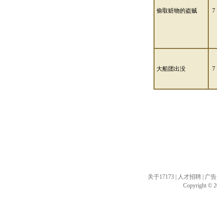
偷取赃物的盗贼
7
大船团出没
7
关于17173
|
人才招聘
|
广告
Copyright © 20