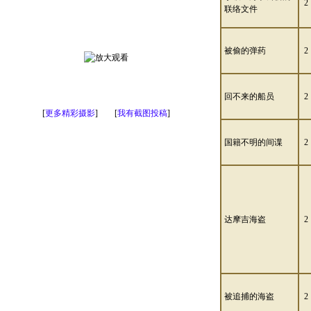
2
联络文件
被偷的弹药
2
回不来的船员
2
[
更多精彩摄影
] [
我有截图投稿
]
国籍不明的间谍
2
达摩吉海盗
2
被追捕的海盗
2