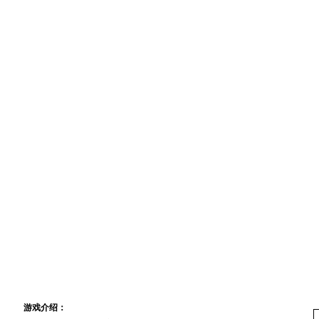
专区首页
|
新手指南
|
职业介绍
|
技能介绍
|
道具一览
|
任务大全
|
舰船资料
|
航
装备资料
|
生产资料
|
经验心得
|
玩家交流
|
心情故事
|
航海杂文
|
原创小说
|
服
新 手 指 南
游戏介绍：