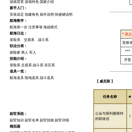
游戏背景
游戏特色
国家介绍
新手入门：
安装设定
创建角色
操作说明
快捷键说明
航海教学：
航海第一步
注意事项
海战模式
航海日志：
* 请
冒险系
交易系
战斗系
里斯
职业分类：
***
探险家
商人
军人
技能介绍：
开普
冒险系
交易系
战斗系
语言系
道具一览：
航海道具
陆地道具
战斗道具
【 威尼斯 】
任务名称
★
高 手 进 阶
公会与第利雅斯特
副官系统：
1
的联络信
副官知识
副官名单
副官技能
副官详细
模拟器