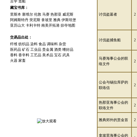
言学
造船
藏宝书库：
里斯本
塞维尔
伦敦
马赛
热那亚
威尼斯
讨伐盗墓者
2
阿姆斯特丹
突尼斯
拿坡里
雅典
伊斯坦堡
亚历山大
卡利卡特
南美开拓港
掠夺地图
交易品出处：
讨伐盗捕鱼船
2
纤维
纺织品
染料
食品
调味料
杂货
医药品
矿石
工业品
贵金属
酒类
嗜好品
香料
香辛料
工艺品
美术品
宝石
武具
马赛海事公会的联
火器
家畜
2
络文件
公会与锡拉库萨的
2
联络信
游 戏 截 图
热那亚海事公会的
2
联络文件
雅典郊外的赏金首
2
拿坡里海事公会的