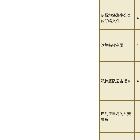
伊斯坦堡海事公会
4
的联络文件
达兰特收夺团
4
私掠舰队迎击指令
4
巴利亚里岛的治安
4
警戒