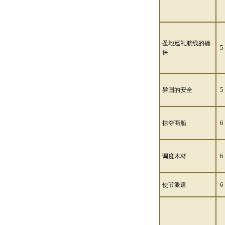
圣地巡礼航线的确
5
保
异国的安全
5
掠夺商船
6
调度木材
6
使节派遣
6