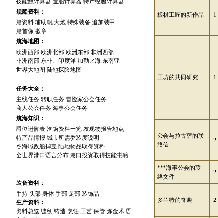
技能数计算器
造船计算器
特产经验计算器
舰船资料：
板材工匠的新作品
1
船资料
辅助帆
大炮
特殊装备
追加装甲
船首像
徽章
航海地图：
欧洲西部
欧洲北部
欧洲东部
非洲西部
非洲南部
东非、印度洋
加勒比海
东南亚
世界大地图
陆地探险地图
工坊的共同研究
1
任务大全：
主线任务
转职任务
冒险家公会任务
商人公会任务
海事公会任务
航海知识：
爵位进阶表
渔场资料一览
发现物报告地点
公会与拉古萨的联
特产品情报
城市所需乔装度说明
2
络信
各海域敌船掉宝
陆地物品取得资料
全世界港口语言分布
港口投资取得技能书籍
***海事公会的联
2
络文件
装备资料：
手持
头部
身体
手部
足部
装饰品
多兰特的奇袭
2
生产资料：
资料总览
缝纫
铸造
烹饪
工艺
保管
炼金术
语