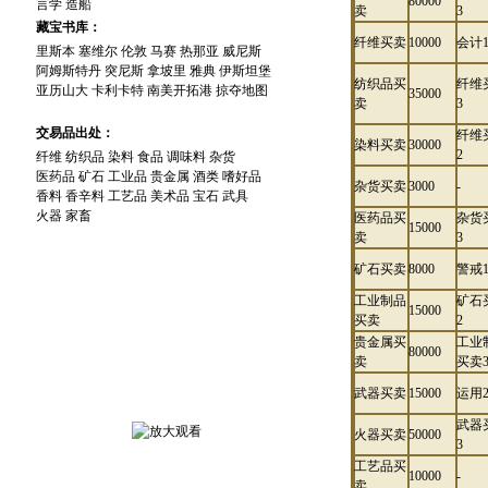
80000
言学
造船
卖
3
藏宝书库：
纤维买卖
10000
会计
里斯本
塞维尔
伦敦
马赛
热那亚
威尼斯
阿姆斯特丹
突尼斯
拿坡里
雅典
伊斯坦堡
纺织品买
纤维
亚历山大
卡利卡特
南美开拓港
掠夺地图
35000
卖
3
交易品出处：
纤维
染料买卖
30000
2
纤维
纺织品
染料
食品
调味料
杂货
医药品
矿石
工业品
贵金属
酒类
嗜好品
杂货买卖
3000
-
香料
香辛料
工艺品
美术品
宝石
武具
火器
家畜
医药品买
杂货
15000
卖
3
矿石买卖
8000
警戒
工业制品
矿石
15000
买卖
2
游 戏 截 图
贵金属买
工业
80000
卖
买卖
武器买卖
15000
运用
武器
火器买卖
50000
3
工艺品买
10000
-
卖