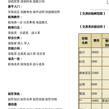
游戏背景
游戏特色
国家介绍
新手入门：
安装设定
创建角色
操作说明
快捷键说明
【 交易技能树型图 】
航海教学：
航海第一步
注意事项
海战模式
【 交易系技能说明 】
航海日志：
冒险系
交易系
战斗系
职业分类：
技能
费用
需
名称
探险家
商人
军人
技
技能介绍：
会计
20000
-
冒险系
交易系
战斗系
语言系
道具一览：
社交
2000
-
航海道具
陆地道具
战斗道具
身体语言
25000
-
高 手 进 阶
运用
8000
-
警戒
2000
-
副官系统：
副官知识
副官名单
副官技能
副官详细
**
10000
警戒
模拟器