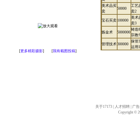
美术品买
工艺
50000
卖
卖2
美术
宝石买卖
100000
卖3
铸造
炼金术
5000000
宗教
保管
管理技术
300000
运用
[
更多精彩摄影
] [
我有截图投稿
]
关于17173
|
人才招聘
|
广告
Copyright © 20