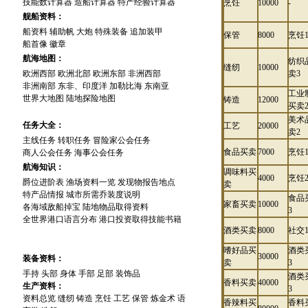
技能数计算器
造船计算器
特产经验计算器
烹饪
10000
-
舰船资料：
船资料
辅助帆
大炮
特殊装备
追加装甲
保管
8000
烹饪
船首像
徽章
航海地图：
纺织
缝纫
10000
欧洲西部
欧洲北部
欧洲东部
非洲西部
卖3
非洲南部
东非、印度洋
加勒比海
东南亚
工业
世界大地图
陆地探险地图
铸造
12000
买卖
美术
任务大全：
工艺
20000
卖2
主线任务
转职任务
冒险家公会任务
食品买卖
7000
烹饪
商人公会任务
海事公会任务
航海知识：
调味料买
4000
烹饪
爵位进阶表
渔场资料一览
发现物报告地点
卖
特产品情报
城市所需乔装度说明
食品
家畜买卖
10000
各海域敌船掉宝
陆地物品取得资料
3
全世界港口语言分布
港口投资取得技能书籍
酒类买卖
8000
社交
嗜好品买
酒类
30000
装备资料：
卖
3
手持
头部
身体
手部
足部
装饰品
酒类
香料买卖
40000
生产资料：
3
资料总览
缝纫
铸造
烹饪
工艺
保管
炼金术
语
香辣料买
香料