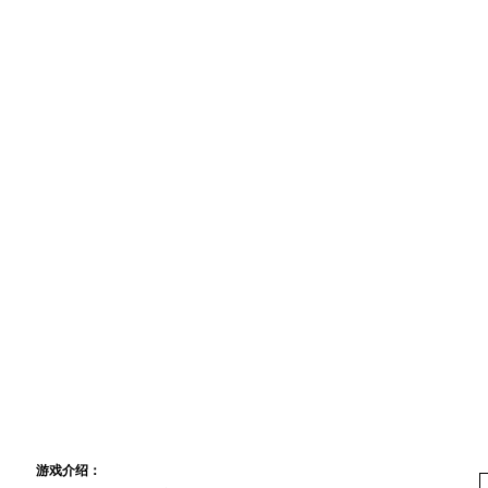
专区首页
|
新手指南
|
职业介绍
|
技能介绍
|
道具一览
|
任务大全
|
舰船资料
|
航
装备资料
|
生产资料
|
经验心得
|
玩家交流
|
心情故事
|
航海杂文
|
原创小说
|
服
新 手 指 南
游戏介绍：