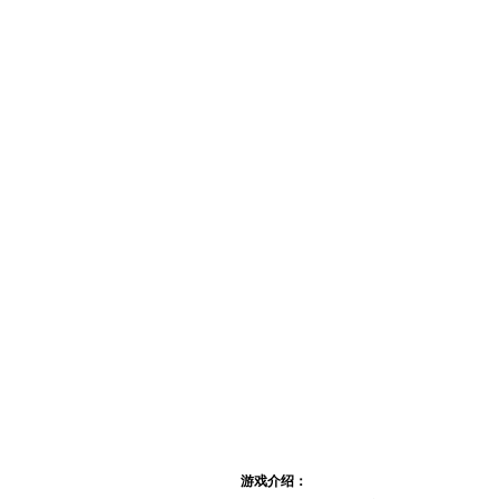
专区首页
|
新手指南
|
职业介绍
|
技能介绍
|
装备资料
|
生产资料
|
经验心得
|
玩家交流
|
新 手 指 南
游戏介绍：