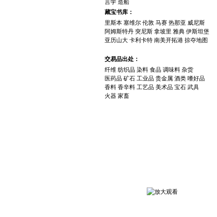
言学
造船
藏宝书库：
里斯本
塞维尔
伦敦
马赛
热那亚
威尼斯
阿姆斯特丹
突尼斯
拿坡里
雅典
伊斯坦堡
亚历山大
卡利卡特
南美开拓港
掠夺地图
交易品出处：
纤维
纺织品
染料
食品
调味料
杂货
医药品
矿石
工业品
贵金属
酒类
嗜好品
香料
香辛料
工艺品
美术品
宝石
武具
火器
家畜
游 戏 截 图