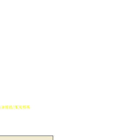
海地图
快速投稿
|
航海博客