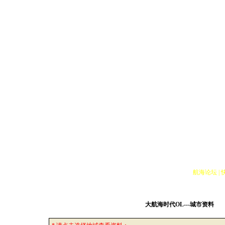
道具一览
|
任务大全
|
舰船资料
|
航海知识
|
副官系统
|
城市资料
|
藏宝书库
|
交 易 品
|
航
心情故事
|
航海杂文
|
原创小说
|
服饰欣赏
|
玩家照片
|
游戏截图
|
相关下载
|
航海论坛
|
大航海时代OL---城市资料