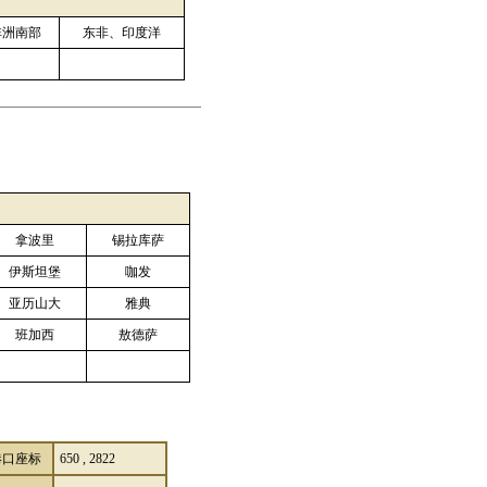
非洲南部
东非、印度洋
拿波里
锡拉库萨
伊斯坦堡
咖发
亚历山大
雅典
班加西
敖德萨
港口座标
650 , 2822