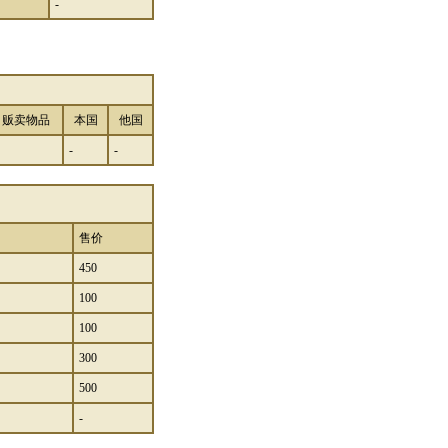
-
贩卖物品
本国
他国
-
-
售价
450
100
100
300
500
-