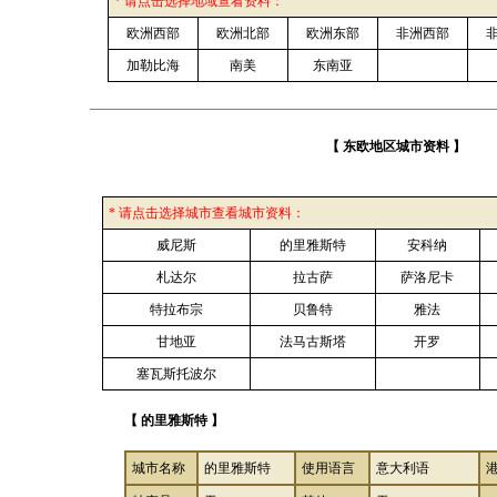
* 请点击选择地域查看资料：
欧洲西部
欧洲北部
欧洲东部
非洲西部
加勒比海
南美
东南亚
【 东欧地区城市资料 】
* 请点击选择城市查看城市资料：
威尼斯
的里雅斯特
安科纳
札达尔
拉古萨
萨洛尼卡
特拉布宗
贝鲁特
雅法
甘地亚
法马古斯塔
开罗
塞瓦斯托波尔
【 的里雅斯特 】
城市名称
的里雅斯特
使用语言
意大利语