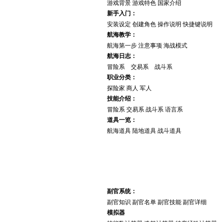
游戏背景
游戏特色
国家介绍
新手入门：
安装设定
创建角色
操作说明
快捷键说明
航海教学：
航海第一步
注意事项
海战模式
航海日志：
冒险系
交易系
战斗系
职业分类：
探险家
商人
军人
技能介绍：
冒险系
交易系
战斗系
语言系
道具一览：
航海道具
陆地道具
战斗道具
高 手 进 阶
副官系统：
副官知识
副官名单
副官技能
副官详细
模拟器