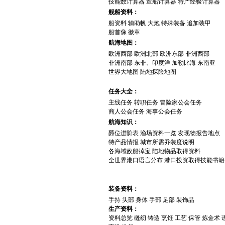
技能数计算器
造船计算器
特产经验计算器
舰船资料：
船资料
辅助帆
大炮
特殊装备
追加装甲
船首像
徽章
航海地图：
欧洲西部
欧洲北部
欧洲东部
非洲西部
非洲南部
东非、印度洋
加勒比海
东南亚
世界大地图
陆地探险地图
任务大全：
主线任务
转职任务
冒险家公会任务
商人公会任务
海事公会任务
航海知识：
爵位进阶表
渔场资料一览
发现物报告地点
特产品情报
城市所需乔装度说明
各海域敌船掉宝
陆地物品取得资料
全世界港口语言分布
港口投资取得技能书籍
装备资料：
手持
头部
身体
手部
足部
装饰品
生产资料：
资料总览
缝纫
铸造
烹饪
工艺
保管
炼金术