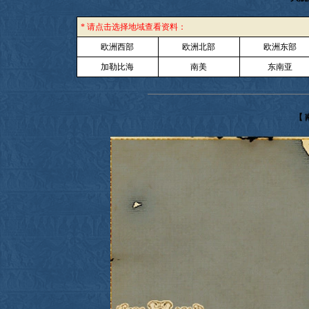
* 请点击选择地域查看资料：
欧洲西部
欧洲北部
欧洲东部
加勒比海
南美
东南亚
【 