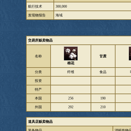
航行技术
300,000
发现物报告
海域
交易所贩卖物品
名称
甘蔗
棉花
分类
纤维
食品
投资
特产
本国
256
190
外国
292
210
道具店贩卖物品
装备物品
消耗性物