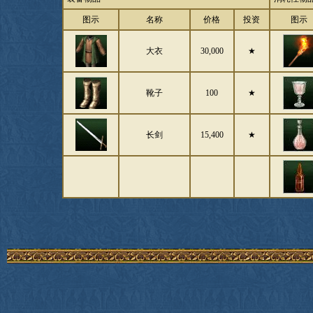
图示
名称
价格
投资
图示
大衣
30,000
★
靴子
100
★
长剑
15,400
★