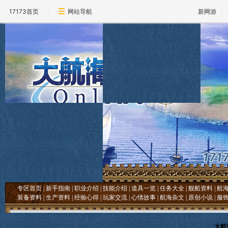
17173首页
网站导航
新网游
专区首页
|
新手指南
|
职业介绍
|
技能介绍
|
道具一览
|
任务大全
|
舰船资料
|
航
装备资料
|
生产资料
|
经验心得
|
玩家交流
|
心情故事
|
航海杂文
|
原创小说
|
服
大航