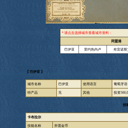
* 请点击选择城市查看城市资料：
同盟港
巴伊亚
里约热内卢
布宜诺斯
【 巴伊亚 】
城市名称
巴伊亚
使用语言
葡萄牙语
特产品
无
其他
投资500
技
卡布拉尔
技能名称
所需金币