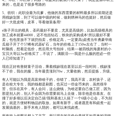
来的，也是走了很多弯路的
5、纺织：此职业最为坑爹，他做的东西需要的材料最多所以前期还是
用残缺划算，到了可以做中级的时候，做刺绣神马的也挺好，然后做
好一大批皮绳，皮革，等着做装备用!
e珠子开出的模具，圣药最好不要卖，尤其是高级的，比如高级模具的
加工成本就要44000，还不包括钻石，铁块的采购成本!所以最好不要
卖，包包里放不下就扔拍卖，价格定高，一定要高(卤煮当年勇豪华南
瓜箱子开了个57稀有武器矿石，当年的价格上了150w左右了，当时一
时脑残，想着定低价，然后用大号拍掉，结果~~被四线的海废村的小
宝贝大哥以3w价格买了，不说了，满眼泪~~~我是什么服的想必一些
人已经知道了)
现在正好有善财童子活动，乘着残缺现在甚至以后一段时间，残缺涨
不了价，我在的服，当年最贵涨到70w，大量收购，然后提炼，升级。
有人可能以为我是高富帅啥子的，你错了，我高不富，农村孩子，还
是在校大专生，我的钱都是刷图，也买过一些金币来的，虽然很辛
苦，但乐在其中，有人会问，这么烧钱，为啥还要自己做工匠，因为
那是别人的，别人不会因为你需要就马上去做，除非他是你基友。在
撞了好多墙以后决定自己搞!我和基友2人搞了一个6级小公会，不为别
的，就是方便材料物品的取放。如果有新手，或者愿意有和卤煮一起
发展搞基的，新手木有人陪的，都可以来找卤煮。
所有的上传图片都上了文字，所以现在的文件分类就不如原来的详细