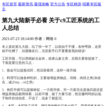
专区首页
最新资讯
最强攻略
官方公告
专区精选
招募专区版
主
第九大陆新手必看 关于c9工匠系统的工
人总结
2021-07-23 18:14:00
作者：网络
0
本人喜欢第九大陆，玩了快一年了，以前由于不懂，各种弯路，这里
就不吐槽了，但愿撸友们，尤其新手们不要重复我的错误!
工匠升级，可以用残缺兑金块，或者山参之类，后期主要靠提炼了，
下面是要注意的几点：
1、炼金可以提炼试药，然后留着用，这样一路升级
2、料理可以做各种吃的，主要做增益类物品，培根，肉排之类(加攻
击，减少mp，cd之类)
3、铁匠升级可以提炼铁锭，一方面升级，另一方面无论是做武器还是
增益类物品都用得着，以前不懂，做了大量弓箭，然后傻呵呵的以低
于制作价挂拍卖，不说了，说多了都是泪。
4,、木匠：木匠除了武器，增益类的貌似只有火柴了，我是提炼木材上