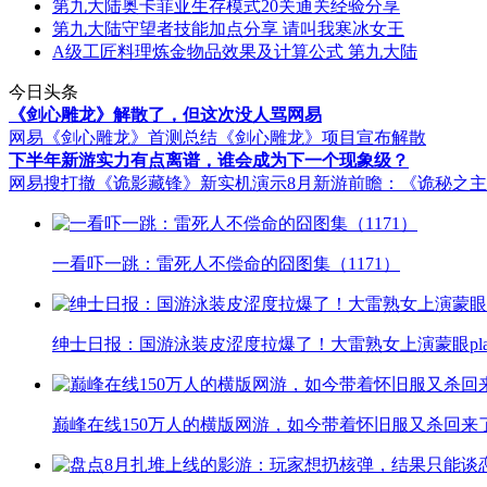
第九大陆奥卡菲亚生存模式20关通关经验分享
第九大陆守望者技能加点分享 请叫我寒冰女王
A级工匠料理炼金物品效果及计算公式 第九大陆
今日头条
《剑心雕龙》解散了，但这次没人骂网易
网易《剑心雕龙》首测总结
《剑心雕龙》项目宣布解散
下半年新游实力有点离谱，谁会成为下一个现象级？
网易搜打撤《诡影藏锋》新实机演示
8月新游前瞻：《诡秘之
一看吓一跳：雷死人不偿命的囧图集（1171）
绅士日报：国游泳装皮涩度拉爆了！大雷熟女上演蒙眼pla
巅峰在线150万人的横版网游，如今带着怀旧服又杀回来