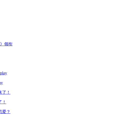
主》领衔
y
了！