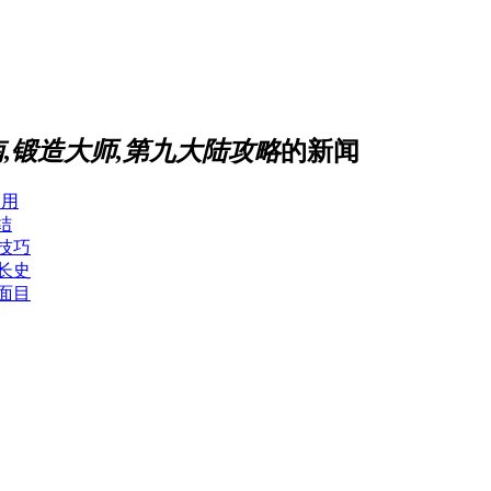
,锻造大师,第九大陆攻略
的新闻
运用
结
技巧
长史
面目