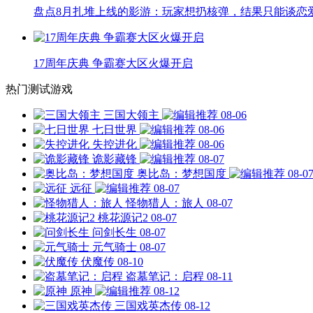
盘点8月扎堆上线的影游：玩家想扔核弹，结果只能谈恋
17周年庆典 争霸赛大区火爆开启
热门测试游戏
三国大领主
08-06
七日世界
08-06
失控进化
08-06
诡影藏锋
08-07
奥比岛：梦想国度
08-0
远征
08-07
怪物猎人：旅人
08-07
桃花源记2
08-07
问剑长生
08-07
元气骑士
08-07
伏魔传
08-10
盗墓笔记：启程
08-11
原神
08-12
三国戏英杰传
08-12