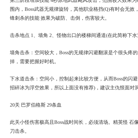
第三阶段增加技能 4秒原地武器飓风攻击，范围较大效果为硬直
围内，Boss武器无规律旋转，其他职业格挡(Q)有时会
锋刺杀的技能 效果为破防、击倒，伤害较大。
击杀地点 1、墙角 2、怪物出口的楼梯间通道(在此简称下水道
墙角击杀：空间较大，Boss的无规律闪避翻滚是个很头疼
掉，需要把握好时机。
下水道击杀：空间小，控制起来比较方便，从而Boss的闪
招碎冰为浮空效果，所以上面没有推荐)，建议主仇恨面对洞口
20关 巴罗伯格斯 29条血
此关小怪伤害极高且Boss战时间长，必须清场。精英怪 
刀击杀。