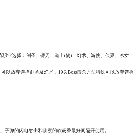
优势职业选择：剑圣、镰刀、道士(物)、幻术、游侠、侦察、冰女
少，可以放弃选择剑圣及幻术，19关Boss击杀方法特殊可以放弃选
7周年庆典 争霸赛大区火
一看吓一跳：雷
爆开启
的囧图集（1170
。子弹的闪电射击和侦察的软筋香最好间隔开使用。