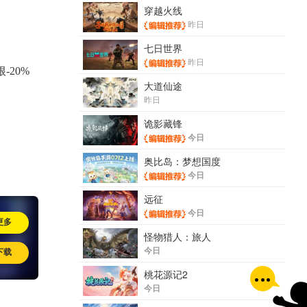
穿越火线
昨日
七日世界
昨日
-20%
大道仙途
昨日
诡影藏锋
今日
奥比岛：梦想国度
今日
远征
今日
更多
怪物猎人：旅人
今日
下载
桃花源记2
今日