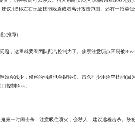
，伤害极高可以秒人。猎人系蹲伏(Q)可以躲(贴着Boss无效)
无效，建议用5秒左右无敌技能躲避或者离开攻击范围。还有一招类
)(推荐)
的问题，这里就要看团队配合控制力了。侦察注意弱点容易被Bos
避翻滚会减少，侦察的弱点也会很轻松。击杀时少用浮空技能(因
控制Boss。
石像鬼第一时间击杀，注意吸住喷火，会秒人，建议远程击杀。祭