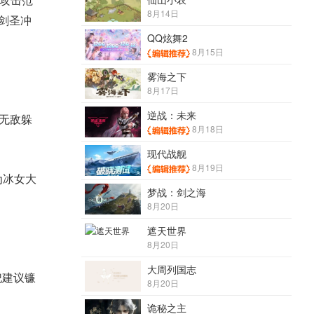
;攻击范
8月14日
似剑圣冲
QQ炫舞2
8月15日
雾海之下
8月17日
逆战：未来
s无敌躲
8月18日
现代战舰
8月19日
为冰女大
梦战：剑之海
8月20日
遮天世界
8月20日
大周列国志
祀建议镰
8月20日
诡秘之主