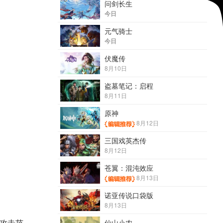
问剑长生
今日
元气骑士
今日
伏魔传
8月10日
盗墓笔记：启程
8月11日
原神
8月12日
三国戏英杰传
8月12日
苍翼：混沌效应
8月13日
诺亚传说口袋版
8月13日
仙山小农