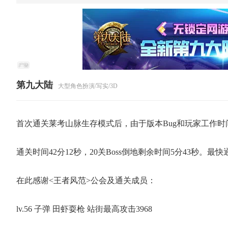
第九大陆
大型角色扮演/写实/3D
首次通关莱考山脉生存模式后，由于版本Bug和玩家工作时间
通关时间42分12秒，20关Boss倒地剩余时间5分43秒。
在此感谢<王者风范>公会及通关成员：
lv.56 子弹 田虾耍枪 站街最高攻击3968