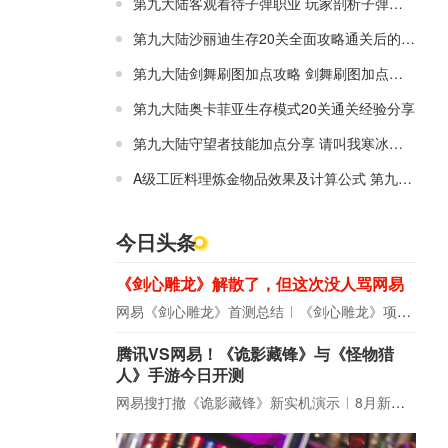
第九大陆客观看待子弹职业 玩家剖析子弹真面目
第九大陆沙丽迪生存20关全面攻略通关后的经验
第九大陆剑舞刷图加点攻略 剑舞刷图加点推荐
第九大陆奥卡菲亚生存模式20关通关经验分享
第九大陆守望者技能加点分享 请叫我寒冰女王
A级工匠料理炼金物品效果及计算公式 第九大陆
今日头条
《剑心雕龙》解散了，但这次没人骂网易
网易《剑心雕龙》首测总结
《剑心雕龙》项目宣布解散
腾讯VS网易！《诡影藏锋》与《怪物猎
人》手游今日开测
网易搜打撤《诡影藏锋》新实机演示
8月新游前瞻：《诡秘之主》领衔