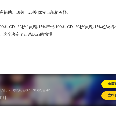
、子弹辅助。18关、20关 优先击杀精英怪。
时CD=32秒 / 灵魂-15%培根-10%时CD=30秒/灵魂-15%超级培根
。这个决定了击杀Boss的快慢。
查看
礼包②
每周礼包③
每周礼包④
立即
怀旧