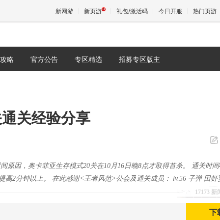
新网游
新页游
礼包/激活码
今日开服
热门页游
攻略
官方公告
专区精选
招募专区版主
魔兽
天堂
关通关经验分享
王权与
原因，奥卡菲亚生存模式20关在10月16日晚8点才取得首杀。 通关时间
提高2分钟以上。 在此感谢<王者风范>公会及通关成员： lv.56 子弹 田虾
17173 
下