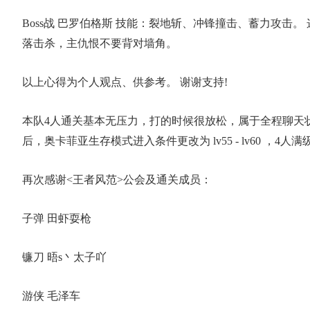
Boss战 巴罗伯格斯 技能：裂地斩、冲锋撞击、蓄力攻击。
落击杀，主仇恨不要背对墙角。
以上心得为个人观点、供参考。 谢谢支持!
本队4人通关基本无压力，打的时候很放松，属于全程聊天状态
后，奥卡菲亚生存模式进入条件更改为 lv55 - lv60 ，
再次感谢<王者风范>公会及通关成员：
子弹 田虾耍枪
镰刀 晤s丶太子吖
游侠 毛泽车