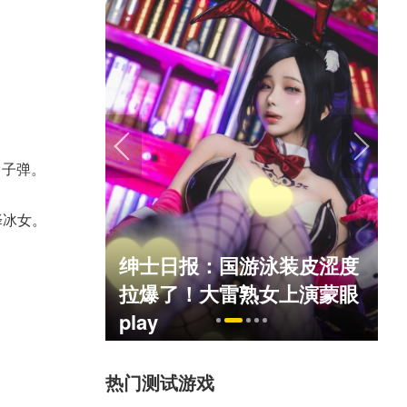
、子弹。
择冰女。
绅士日报：国游泳装皮涩度
死人不偿命
拉爆了！大雷熟女上演蒙眼
）
play
热门测试游戏