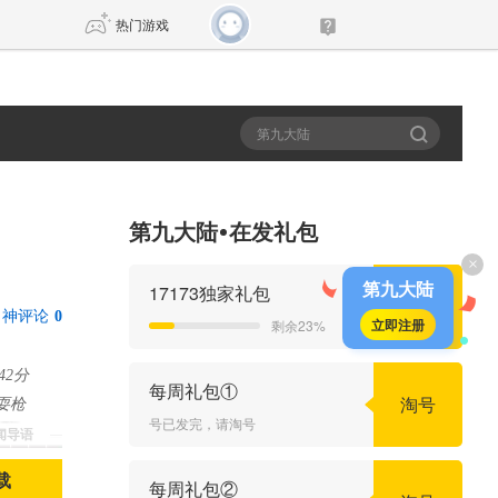
热门游戏
DNF
传奇4
剑网3旗舰版
新天龙八部
第九大陆
在发礼包
×
自由
诛仙世界
新仙侠5
第九大陆
17173独家礼包
抢号
神评论
0
立即注册
剩余23%
42分
每周礼包①
淘号
耍枪
号已发完，请淘号
新闻导语
载
每周礼包②