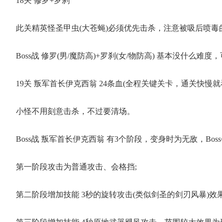
18关 修罗+罗刹
此关精英怪圣甲虫(大苍蝇)必须优先击杀，注意被吸后喷毒
Boss战 修罗(男/魔防高)+罗刹(女/物防高) 基本没什么难
19关 叛军首长伊克西翁 24条血(全程关键关卡，通关快慢就
小怪不用刻意击杀，不过要清场。
Boss战 叛军首长伊克西翁 有3个阶段，变身时为无敌，Bos
第一阶段攻击为普通攻击、会格挡;
第二阶段增加技能 3秒的旋转攻击(类似剑圣的剑刃风暴)效