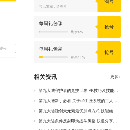
淘号
号已发完，请淘号
每周礼包③
抢号
剩余4%
每周礼包④
参与
抢号
剩余14%
相关资讯
更多»
第九大陆守护者的竞技世界 PK技巧及技能运用
第九大陆新手必看 关于c9工匠系统的工人总结
第九大陆独创天元素最优加点方式 技能施放技巧
第九大陆条件反射即为战斗风格 妖道分享成长史