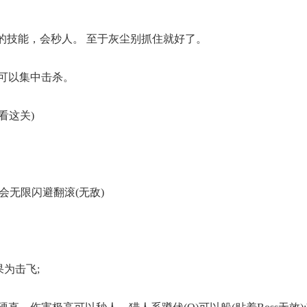
的技能，会秒人。 至于灰尘别抓住就好了。
度，可以集中击杀。
看这关)
s会无限闪避翻滚(无敌)
果为击飞;