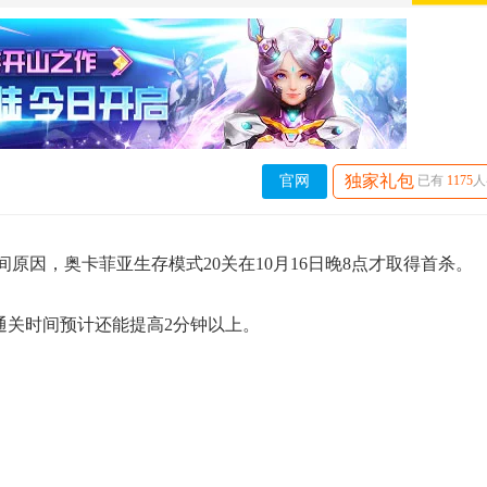
独家礼包
官网
已有
1175
人
原因，奥卡菲亚生存模式20关在10月16日晚8点才取得首杀。
最快通关时间预计还能提高2分钟以上。