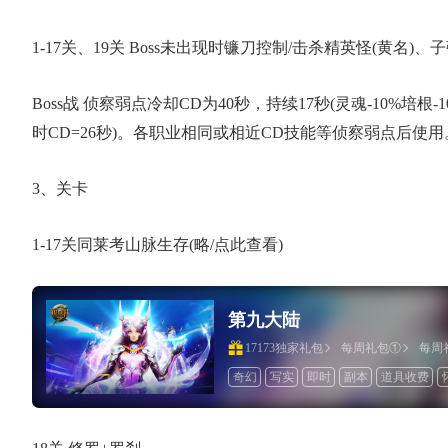
1-17关、19关 Boss未出现时镰刀控制/击杀精英怪(黄名)
Boss战 侦察弱点冷却CD为40秒，持续17秒(灵魂-10%培根-10%
时CD=26秒)。各职业相同或相近CD技能等侦察弱点后使用
3、关卡
1-17关同莱考山脉生存(略/点此查看)
第九大陆
17173独家礼包
每周礼包①
每周
奇幻
写实
即时
副本
道具收费