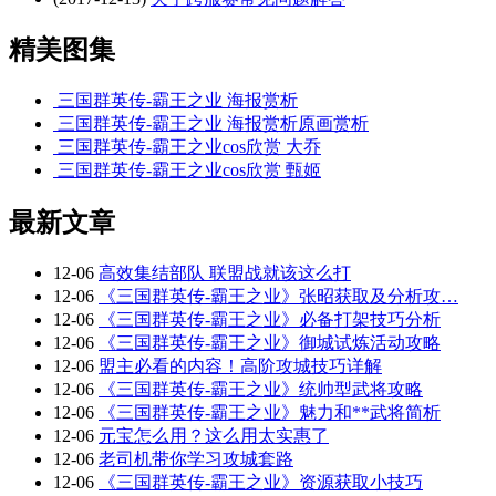
精美图集
三国群英传-霸王之业 海报赏析
三国群英传-霸王之业 海报赏析原画赏析
三国群英传-霸王之业cos欣赏 大乔
三国群英传-霸王之业cos欣赏 甄姬
最新文章
12-06
高效集结部队 联盟战就该这么打
12-06
《三国群英传-霸王之业》张昭获取及分析攻…
12-06
《三国群英传-霸王之业》必备打架技巧分析
12-06
《三国群英传-霸王之业》御城试炼活动攻略
12-06
盟主必看的内容！高阶攻城技巧详解
12-06
《三国群英传-霸王之业》统帅型武将攻略
12-06
《三国群英传-霸王之业》魅力和**武将简析
12-06
元宝怎么用？这么用太实惠了
12-06
老司机带你学习攻城套路
12-06
《三国群英传-霸王之业》资源获取小技巧