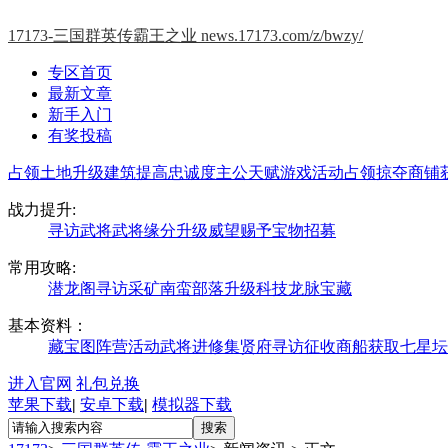
17173-三国群英传霸王之业
news.17173.com/z/bwzy/
专区首页
最新文章
新手入门
有奖投稿
占领土地
升级建筑
提高忠诚度
主公天赋
游戏活动
占领掠夺
商铺
战力提升:
寻访武将
武将缘分
升级威望
赐予宝物
招募
常用攻略:
潜龙阁寻访
采矿
南蛮部落
升级科技
龙脉宝藏
基本资料：
藏宝图
阵营活动
武将进修
集贤府寻访
征收
商船获取
七星坛
进入官网
礼包兑换
苹果下载
|
安卓下载
|
模拟器下载