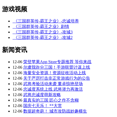
游戏视频
《三国群英传-霸王之业》-忠诚培养
《三国群英传-霸王之业》剧情
《三国群英传-霸王之业》-攻城3
《三国群英传-霸王之业》-攻城2
新闻资讯
12-06
荣登苹果App Store专题推荐 等你来战
12-06
尔虞我诈分三国！手游联盟计谋上线
12-06
海量安全资源！资源征收活动上线
12-06
关于严厉打击非正常游戏行为的公告
12-06
武将考验活动来袭 董卓惊艳登场
12-06
忠诚度系统上线 武将潜力再激活
12-06
武将忠诚度萌新攻略
12-06
最真实的三国 匠心之作不含糊
12-06
国庆七天乐！ **大赏
12-06
数据超奇葩！ 城市攻防战妙趣横生