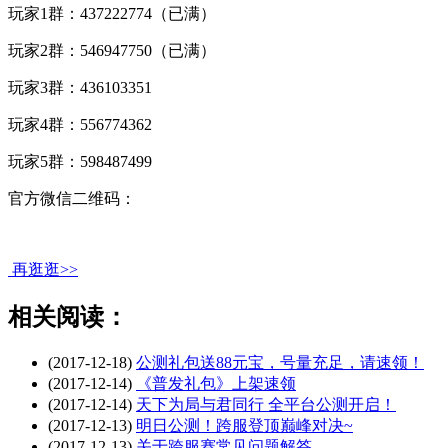
玩家1群：437222774（已满）
玩家2群：546947750（已满）
玩家3群：436103351
玩家4群：556774362
玩家5群：598487499
官方微信二维码：
再逛逛>>
相关阅读：
(2017-12-18)
公测礼包送88元宝，号量充足，请速领！
(2017-12-14)
《普发礼包》上架速领
(2017-12-14)
天下为局与君同行 全平台公测开启！
(2017-12-13)
明日公测！跨服登顶巅峰对决~
(2017-12-13)
关于跨服赛常见问题解答