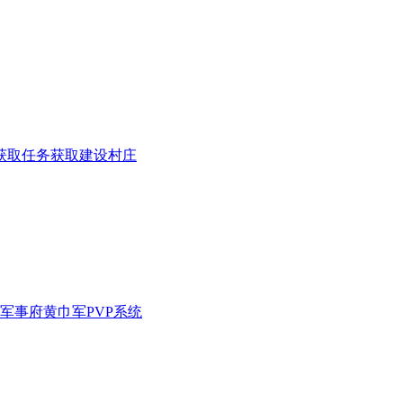
获取
任务获取
建设村庄
军事府
黄巾军
PVP系统