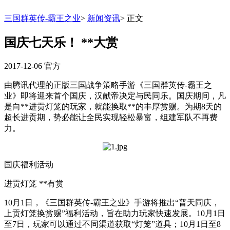
三国群英传-霸王之业
>
新闻资讯
>
正文
国庆七天乐！ **大赏
2017-12-06
官方
由腾讯代理的正版三国战争策略手游《三国群英传-霸王之
业》即将迎来首个国庆，汉献帝决定与民同乐。国庆期间，凡
是向**进贡灯笼的玩家，就能换取**的丰厚赏赐。为期8天的
超长进贡期，势必能让全民实现轻松暴富，组建军队不再费
力。
国庆福利活动
进贡灯笼 **有赏
10月1日，《三国群英传-霸王之业》手游将推出“普天同庆，
上贡灯笼换赏赐”福利活动，旨在助力玩家快速发展。10月1日
至7日，玩家可以通过不同渠道获取“灯笼”道具；10月1日至8