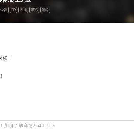
拟经营
2D
养成
RPG
策略
速领！
！
群了解详情224611913