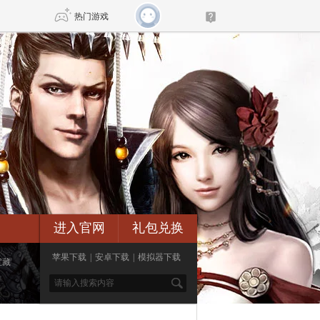
热门游戏
DNF
传奇4
剑网3旗舰版
新天龙八部
自由
诛仙世界
仙剑世界
进入官网
礼包兑换
苹果下载
|
安卓下载
|
模拟器下载
宝藏