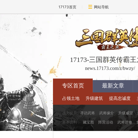
17173首页
网站导航
17173-三国群英传霸
news.17173.com/z/bwzy/
专区首页
最新文章
占领土地
升级建筑
提高忠诚度
战力提升:
寻访武将
武将缘分
升级威望
基本资料：
藏宝图
阵营活动
武将进修