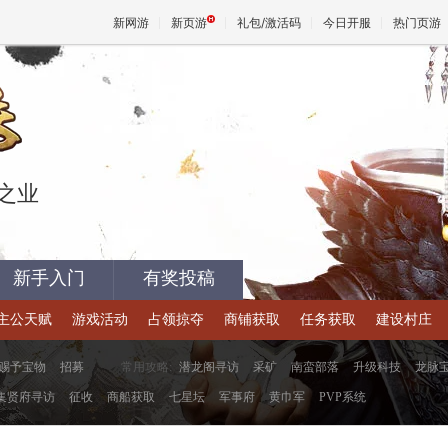
新网游
新页游
礼包/激活码
今日开服
热门页游
魔兽
天堂
王之业
王权与
新手入门
有奖投稿
主公天赋
游戏活动
占领掠夺
商铺获取
任务获取
建设村庄
赐予宝物
招募
常用攻略:
潜龙阁寻访
采矿
南蛮部落
升级科技
龙脉
集贤府寻访
征收
商船获取
七星坛
军事府
黄巾军
PVP系统