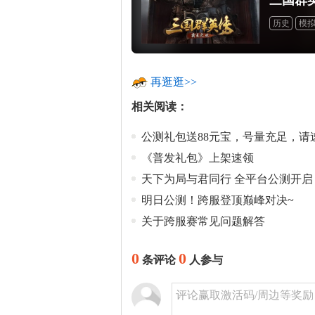
历史
模
再逛逛>>
相关阅读：
公测礼包送88元宝，号量充足，请
《普发礼包》上架速领
天下为局与君同行 全平台公测开启
明日公测！跨服登顶巅峰对决~
关于跨服赛常见问题解答
0
0
条评论
人参与
评论赢取激活码/周边等奖励！加