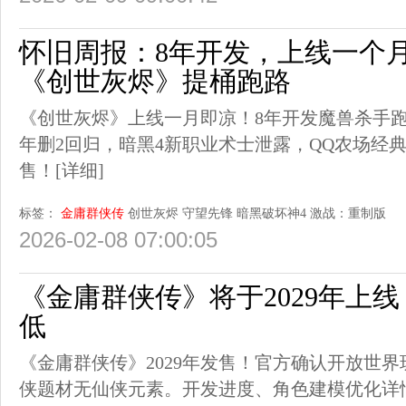
怀旧周报：8年开发，上线一个
《创世灰烬》提桶跑路
《创世灰烬》上线一月即凉！8年开发魔兽杀手
年删2回归，暗黑4新职业术士泄露，QQ农场经典
售！
[详细]
标签：
金庸群侠传
创世灰烬
守望先锋
暗黑破坏神4
激战：重制版
2026-02-08 07:00:05
《金庸群侠传》将于2029年上
低
《金庸群侠传》2029年发售！官方确认开放世界玩
侠题材无仙侠元素。开发进度、角色建模优化详