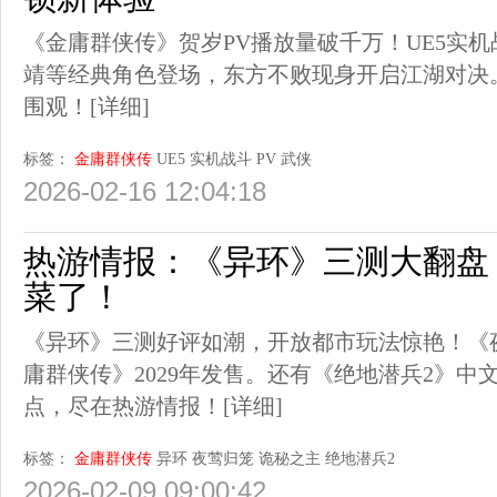
《金庸群侠传》贺岁PV播放量破千万！UE5实
靖等经典角色登场，东方不败现身开启江湖对决
围观！
[详细]
标签：
金庸群侠传
UE5
实机战斗
PV
武侠
2026-02-16 12:04:18
热游情报：《异环》三测大翻盘
菜了！
《异环》三测好评如潮，开放都市玩法惊艳！《
庸群侠传》2029年发售。还有《绝地潜兵2》中
点，尽在热游情报！
[详细]
标签：
金庸群侠传
异环
夜莺归笼
诡秘之主
绝地潜兵2
2026-02-09 09:00:42