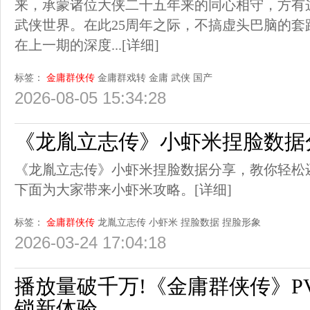
来，承蒙诸位大侠二十五年来的同心相守，方有
武侠世界。在此25周年之际，不搞虚头巴脑的
在上一期的深度...
[详细]
标签：
金庸群侠传
金庸群戏转
金庸
武侠
国产
2026-08-05 15:34:28
《龙胤立志传》小虾米捏脸数据
《龙胤立志传》小虾米捏脸数据分享，教你轻松
下面为大家带来小虾米攻略。
[详细]
标签：
金庸群侠传
龙胤立志传
小虾米
捏脸数据
捏脸形象
2026-03-24 17:04:18
播放量破千万!《金庸群侠传》P
锁新体验