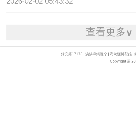
2026-02-02 05:43:32
查看更多
∨
鍏充簬17173
|
浜烘墠鎷涜仒
|
骞垮憡鏈嶅姟
|
Copyright 漏 200