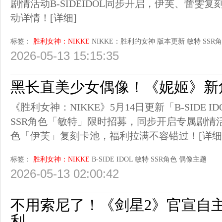
剧情活动B-SIDEIDOL同步开启，伊芙、蕾雯
动详情！
[详细]
标签：
胜利女神：NIKKE
NIKKE：胜利的女神
版本更新
敏特
SSR
2026-05-13 15:15:35
黑长直美少女偶像！《妮姬》新
《胜利女神：NIKKE》5月14日更新「B-SIDE
SSR角色「敏特」限时招募，同步开启专属剧情
色「伊芙」复刻卡池，福利拉满不容错过！
[详细
标签：
胜利女神：NIKKE
B-SIDE IDOL
敏特
SSR角色
偶像主题
2026-05-13 02:00:42
不用索尼了！《剑星2》官宣自
利