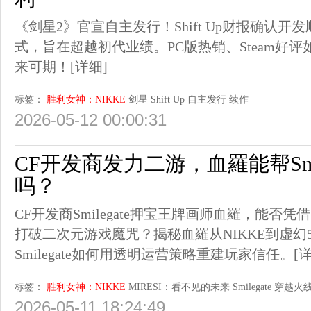
《剑星2》官宣自主发行！Shift Up财报确认
式，旨在超越初代业绩。PC版热销、Steam好评
来可期！
[详细]
标签：
胜利女神：NIKKE
剑星
Shift Up
自主发行
续作
2026-05-12 00:00:31
CF开发商发力二游，血羅能帮Smil
吗？
CF开发商Smilegate押宝王牌画师血羅，能否凭
打破二次元游戏魔咒？揭秘血羅从NIKKE到虚幻
Smilegate如何用透明运营策略重建玩家信任。
[
标签：
胜利女神：NIKKE
MIRESI：看不见的未来
Smilegate
穿越火
2026-05-11 18:24:49