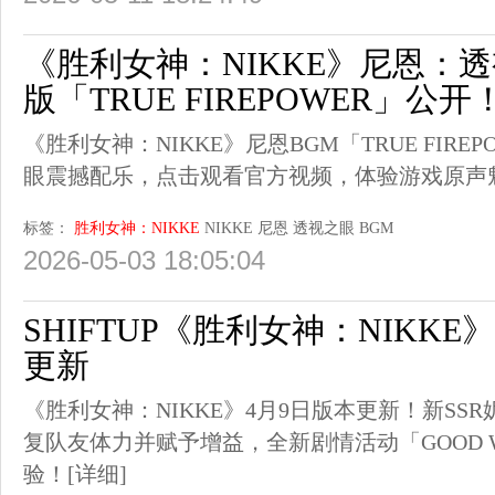
《胜利女神：NIKKE》尼恩：
版「TRUE FIREPOWER」公开
《胜利女神：NIKKE》尼恩BGM「TRUE FIR
眼震撼配乐，点击观看官方视频，体验游戏原声
标签：
胜利女神：NIKKE
NIKKE
尼恩
透视之眼
BGM
2026-05-03 18:05:04
SHIFTUP《胜利女神：NIKK
更新
《胜利女神：NIKKE》4月9日版本更新！新SS
复队友体力并赋予增益，全新剧情活动「GOOD 
验！
[详细]