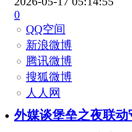
2026-05-17 05:14:55
0
QQ空间
新浪微博
腾讯微博
搜狐微博
人人网
外媒谈堡垒之夜联动