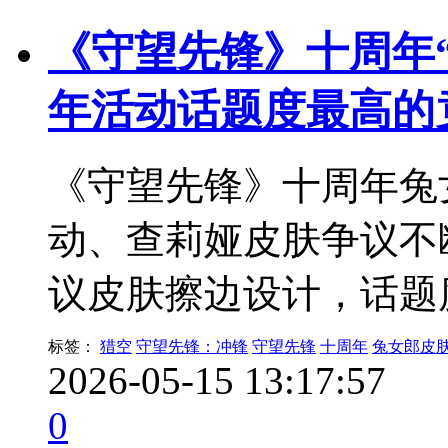
《守望先锋》十周年
年活动话题度最高的
《守望先锋》十周年兔
动、查莉娅皮肤争议不断
议皮肤擦边设计，话题
标签：
猎空
守望先锋：冲锋
守望先锋
十周年
兔女郎皮
2026-05-15 13:17:57
0