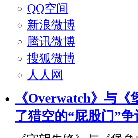
QQ空间
新浪微博
腾讯微博
搜狐微博
人人网
《Overwatch》
了猎空的“屁股门”争