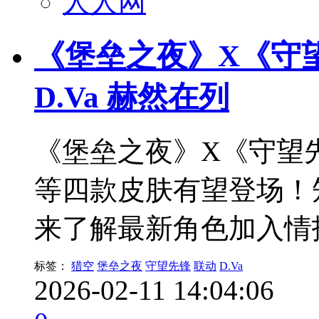
人人网
《堡垒之夜》X《守
D.Va 赫然在列
《堡垒之夜》X《守望先
等四款皮肤有望登场！
来了解最新角色加入情
标签：
猎空
堡垒之夜
守望先锋
联动
D.Va
2026-02-11 14:04:06