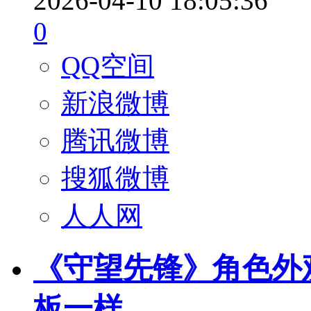
2026-04-10 18:05:36
0
QQ空间
新浪微博
腾讯微博
搜狐微博
人人网
《守望先锋》角色外
板一样