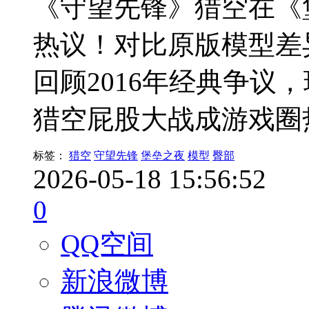
《守望先锋》猎空在《
热议！对比原版模型差
回顾2016年经典争议
猎空屁股大战成游戏圈
标签：
猎空
守望先锋
堡垒之夜
模型
臀部
2026-05-18 15:56:52
0
QQ空间
新浪微博