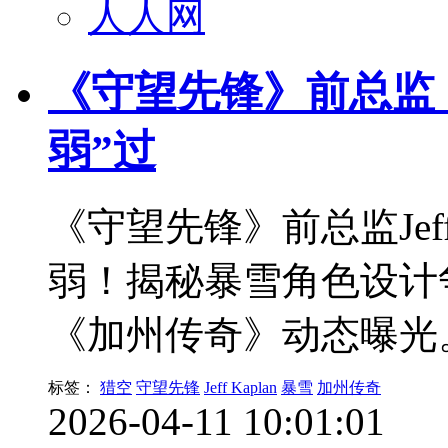
人人网
《守望先锋》前总监
弱”过
《守望先锋》前总监Jeff
弱！揭秘暴雪角色设计争
《加州传奇》动态曝光
标签：
猎空
守望先锋
Jeff Kaplan
暴雪
加州传奇
2026-04-11 10:01:01