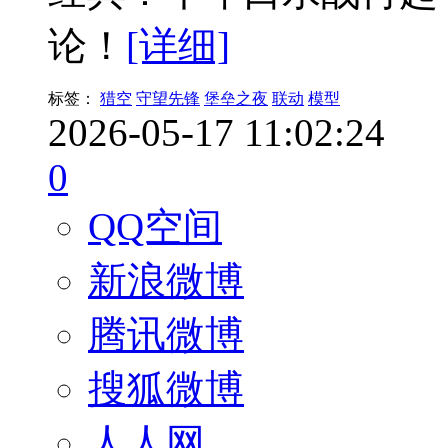
论！
[详细]
标签：
猎空
守望先锋
堡垒之夜
联动
模型
2026-05-17 11:02:24
0
QQ空间
新浪微博
腾讯微博
搜狐微博
人人网