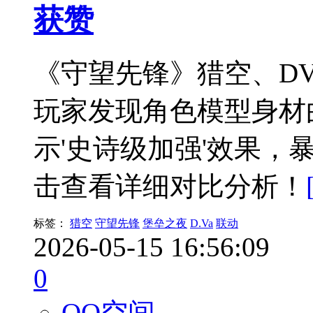
获赞
《守望先锋》猎空、D
玩家发现角色模型身材
示'史诗级加强'效果
击查看详细对比分析！
标签：
猎空
守望先锋
堡垒之夜
D.Va
联动
2026-05-15 16:56:09
0
QQ空间