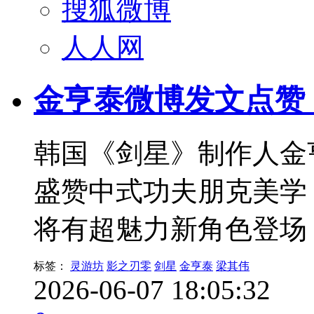
搜狐微博
人人网
金亨泰微博发文点赞
韩国《剑星》制作人金
盛赞中式功夫朋克美学
将有超魅力新角色登场
标签：
灵游坊
影之刃零
剑星
金亨泰
梁其伟
2026-06-07 18:05:32