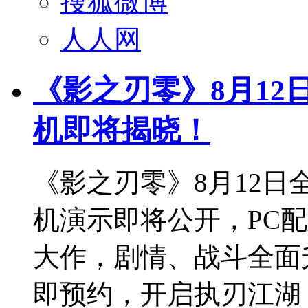
搜狐微博
人人网
《影之刃零》8月12
机即将揭晓！
《影之刃零》8月12日
机演示即将公开，PC
大作，剧情、战斗全面
即预约，开启执刃江湖