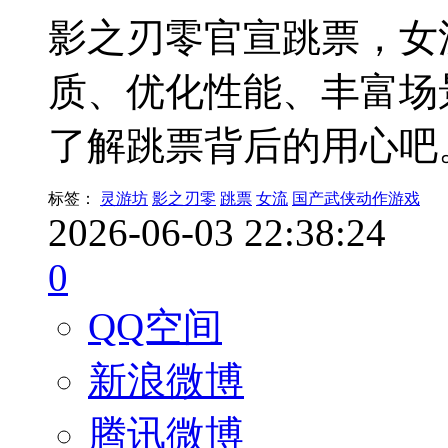
影之刃零官宣跳票，女
质、优化性能、丰富场
了解跳票背后的用心吧
标签：
灵游坊
影之刃零
跳票
女流
国产武侠动作游戏
2026-06-03 22:38:24
0
QQ空间
新浪微博
腾讯微博