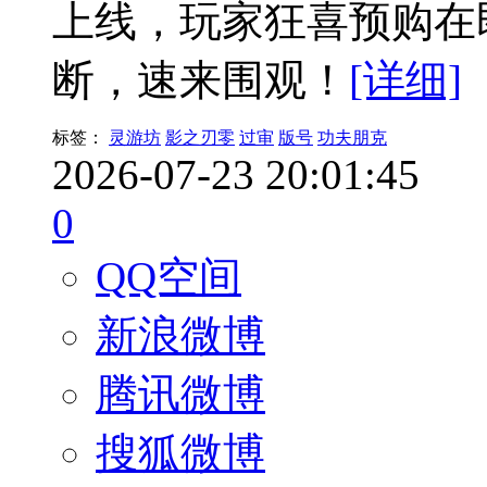
上线，玩家狂喜预购在
断，速来围观！
[详细]
标签：
灵游坊
影之刃零
过审
版号
功夫朋克
2026-07-23 20:01:45
0
QQ空间
新浪微博
腾讯微博
搜狐微博