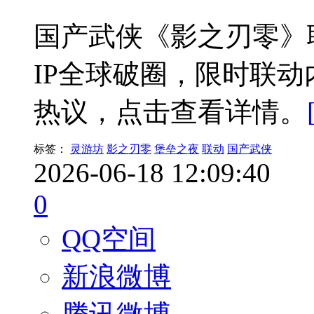
国产武侠《影之刃零》
IP全球破圈，限时联
热议，点击查看详情。
标签：
灵游坊
影之刃零
堡垒之夜
联动
国产武侠
2026-06-18 12:09:40
0
QQ空间
新浪微博