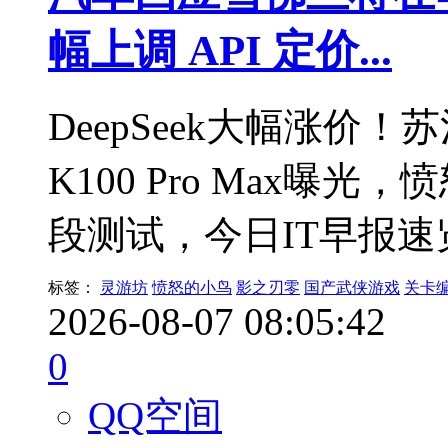
幅上调 API 定价...
DeepSeek大幅涨价
K100 Pro Max曝
段测试，今日IT早报速
标签：
灵游坊
愤怒的小鸟
影之刃零
国产武侠游戏
关卡
2026-08-07 08:05:42
0
QQ空间