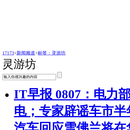
新闻频道
17173
>
新闻频道
>
标签：灵游坊
灵游坊
IT早报 0807：电力
电；专家辟谣车市半
汽车回应雪佛兰将在华停