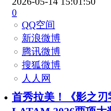
2026-05-14 15:01:50
0
QQ空间
新浪微博
腾讯微博
搜狐微博
人人网
首秀拉美！《影之刃零》