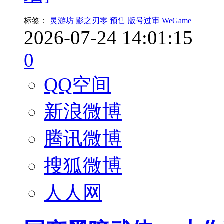
标签：
灵游坊
影之刃零
预售
版号过审
WeGame
2026-07-24 14:01:15
0
QQ空间
新浪微博
腾讯微博
搜狐微博
人人网