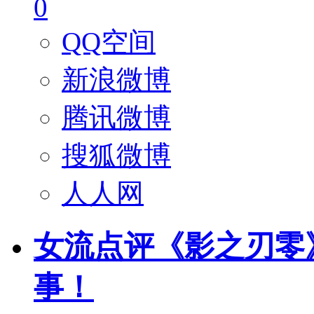
0
QQ空间
新浪微博
腾讯微博
搜狐微博
人人网
女流点评《影之刃零
事！