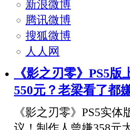
新浪微博
腾讯微博
搜狐微博
人人网
《影之刃零》PS5
550元？老梁看了都
《影之刃零》PS5实体
议！制作人曾嫌358元