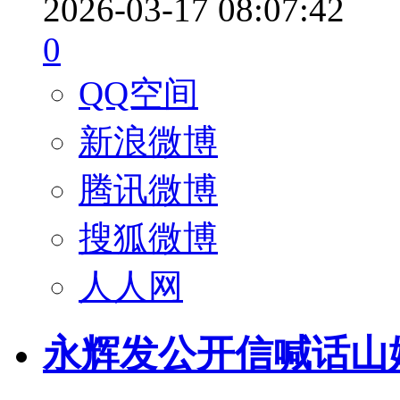
2026-03-17 08:07:42
0
QQ空间
新浪微博
腾讯微博
搜狐微博
人人网
永辉发公开信喊话山