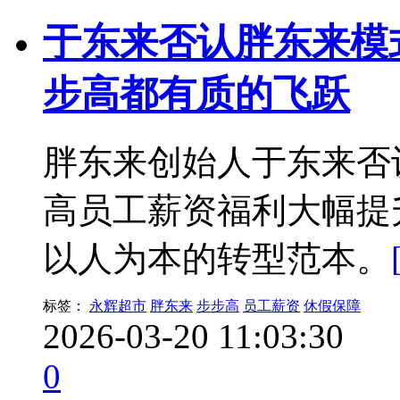
于东来否认胖东来模
步高都有质的飞跃
胖东来创始人于东来否
高员工薪资福利大幅提
以人为本的转型范本。
标签：
永辉超市
胖东来
步步高
员工薪资
休假保障
2026-03-20 11:03:30
0