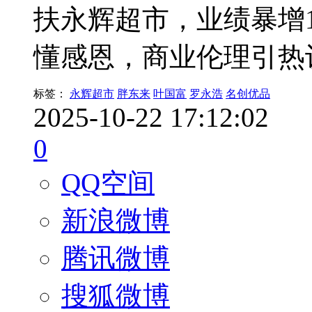
扶永辉超市，业绩暴增
懂感恩，商业伦理引热
标签：
永辉超市
胖东来
叶国富
罗永浩
名创优品
2025-10-22 17:12:02
0
QQ空间
新浪微博
腾讯微博
搜狐微博