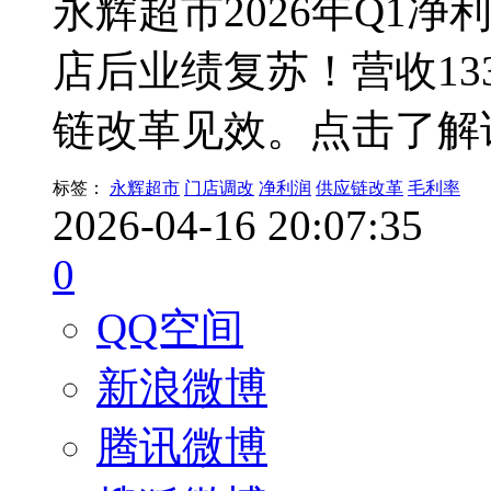
永辉超市2026年Q1净
店后业绩复苏！营收13
链改革见效。点击了解
标签：
永辉超市
门店调改
净利润
供应链改革
毛利率
2026-04-16 20:07:35
0
QQ空间
新浪微博
腾讯微博