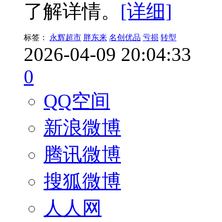
了解详情。
[详细]
标签：
永辉超市
胖东来
名创优品
亏损
转型
2026-04-09 20:04:33
0
QQ空间
新浪微博
腾讯微博
搜狐微博
人人网