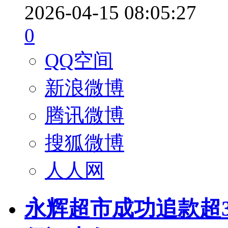
2026-04-15 08:05:27
0
QQ空间
新浪微博
腾讯微博
搜狐微博
人人网
永辉超市成功追款超