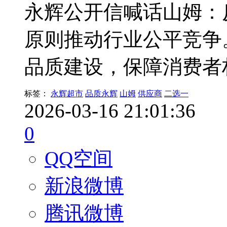
永辉公开信喊话山姆：
原则推动行业公平竞争
品质建设，保障消费者
标签：
永辉超市
品质永辉
山姆
供应商
二选一
2026-03-16 21:01:36
0
QQ空间
新浪微博
腾讯微博