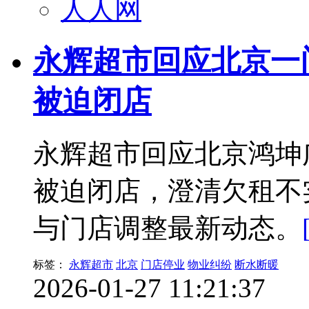
人人网
永辉超市回应北京一
被迫闭店
永辉超市回应北京鸿坤
被迫闭店，澄清欠租不实
与门店调整最新动态。
标签：
永辉超市
北京
门店停业
物业纠纷
断水断暖
2026-01-27 11:21:37