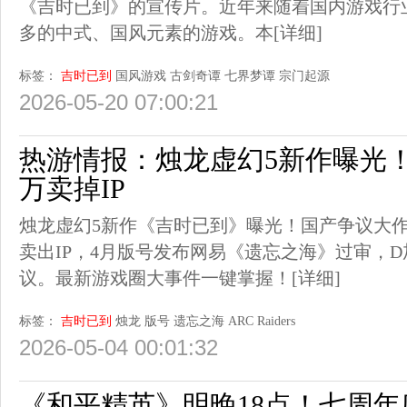
《吉时已到》的宣传片。近年来随着国内游戏行
多的中式、国风元素的游戏。本
[详细]
标签：
吉时已到
国风游戏
古剑奇谭
七界梦谭
宗门起源
2026-05-20 07:00:21
热游情报：烛龙虚幻5新作曝光！
万卖掉IP
烛龙虚幻5新作《吉时已到》曝光！国产争议大作
卖出IP，4月版号发布网易《遗忘之海》过审，
议。最新游戏圈大事件一键掌握！
[详细]
标签：
吉时已到
烛龙
版号
遗忘之海
ARC Raiders
2026-05-04 00:01:32
《和平精英》明晚18点！七周