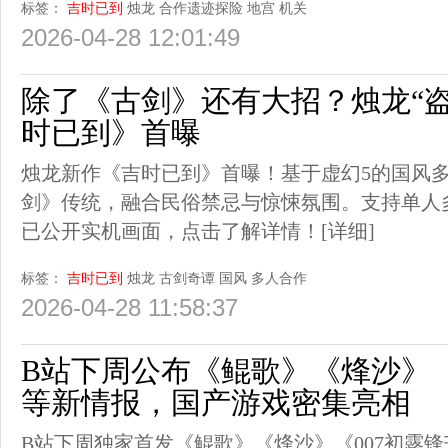
标签：
吉时已到
烛龙
合作遗迹探险
地宫
机关
2026-04-28 12:01:49
除了《古剑》还有大招？烛龙“
时已到》首曝
烛龙新作《吉时已到》首曝！基于虚幻5的国风
剑》传统，融合民俗禁忌与惊悚氛围。支持单人
已公开实机画面，点击了解详情！
[详细]
标签：
吉时已到
烛龙
古剑奇谭
国风
多人合作
2026-04-28 11:58:37
B站下周公布《鲲歌》《烽沙》《
等新情报，国产游戏密集亮相
B站下周独家首发《鲲歌》《烽沙》《007初露