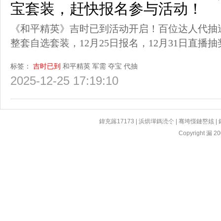
宝套装，赶快报名参与活动！
《和平精英》吉时已到活动开启！百位达人代抽
整套自选套装，12月25日报名，12月31日直播
标签：
吉时已到
和平精英
军需
夺宝
代抽
2025-12-25 17:19:10
鍏充簬17173
|
浜烘墠鎷涜仒
|
骞垮憡鏈嶅姟
|
Copyright 漏 200