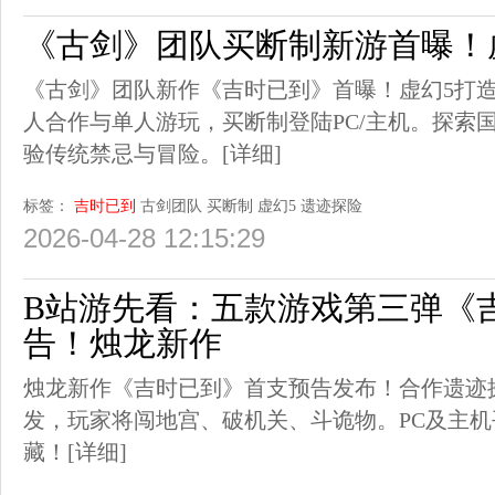
《古剑》团队买断制新游首曝！
《古剑》团队新作《吉时已到》首曝！虚幻5打
人合作与单人游玩，买断制登陆PC/主机。探索
验传统禁忌与冒险。
[详细]
标签：
吉时已到
古剑团队
买断制
虚幻5
遗迹探险
2026-04-28 12:15:29
B站游先看：五款游戏第三弹《
告！烛龙新作
烛龙新作《吉时已到》首支预告发布！合作遗迹
发，玩家将闯地宫、破机关、斗诡物。PC及主
藏！
[详细]