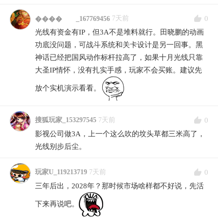
0
7天前
���� _167769456
光线有资金有IP，但3A不是堆料就行。田晓鹏的动画
功底没问题，可战斗系统和关卡设计是另一回事。黑
神话已经把国风动作标杆拉高了，如果十月光线只靠
大圣IP情怀，没有扎实手感，玩家不会买账。建议先
放个实机演示看看。
0
搜狐玩家_153297545
7天前
影视公司做3A，上一个这么吹的坟头草都三米高了，
光线别步后尘。
0
玩家U_119213719
7天前
三年后出，2028年？那时候市场啥样都不好说，先活
下来再说吧。