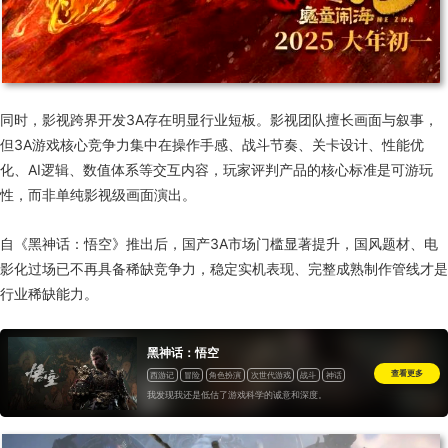
同时，影视跨界开发3A存在明显行业短板。影视团队擅长画面与叙事，
但3A游戏核心竞争力集中在操作手感、战斗节奏、关卡设计、性能优
化、AI逻辑、数值体系等交互内容，玩家评判产品的核心标准是可游玩
性，而非单纯影视级画面演出。
自《黑神话：悟空》推出后，国产3A市场门槛显著提升，国风题材、电
影化过场已不再具备稀缺竞争力，稳定实机表现、完整成熟制作管线才是
行业稀缺能力。
黑神话：悟空
查看更多
西游记
冒险
角色扮演
次世代游戏
战斗
神话
国产
我发现我还是低估了游戏科学的诚意和深度。