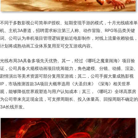
不同于多数影视公司简单IP授权、短期变现手游的模式，十月光线瞄准单
机、主机3A赛道，招聘需求标注第三人称、动作冒险、RPG等品类关键
词。公司认为单机项目管理逻辑更贴近电影制作，对线上流量依赖较低，
计划将成熟动画工业体系复用至可交互游戏内容。
光线布局3A具备多项先天优势。其一，经过《哪吒之魔童闹海》项目验
证，公司具备大规模动画项目统筹能力，角色建模、分镜、动捕、渲染、
剧情演出等美术资源可部分复用至游戏；其二，公司手握大量成熟影视
IP，市场推测首款3A项目大概率选用《大圣归来》《深海》相关世界
观，能够降低世界观塑造与用户认知成本；其三，《哪吒2》全球高票房
为公司带来充足现金流，可支撑周期长、投入体量高、回报周期不确定的
3A长线开发。