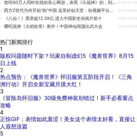
曾经60万人同时在线的良心网游，杀死《斗战神》的，到底是什么？
2026-08-09
西方Z世代为何开始“粉”中国 这里好似天堂：短视频平台相关内容总浏览量突破40亿次
2026-08-06
《八仙！》票房超12.39亿 进入中国影史动画片前十
2026-08-05
哪吒现身《火焰纹章》新作！中国神仙闯荡比武大会
2026-08-05
热门新闻排行
1
版权问题随时下架？玩家自制虚幻5《魔兽世界》8月15
日上线
2
热点预告：《魔兽世界》怀旧服第五阶段开启！《三角
洲行动》开启全新宝藏月摸大红！
3
《冒险岛怀旧服》30级免费神装别错过！新手必看重点
攻略
4
正惊GIF：表情如此羞涩！美女这个表情太好看，直接让
人遐想连篇
5