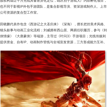
股权构成让十月光线具备差异化定位，既区别于游戏大厂内部孵化项目，
也不同于影视IP外包手游团队，是集合影视导演、资深游戏制作人、上市
公司资源的复合型工作室。
田晓鹏代表作包含《西游记之大圣归来》《深海》，擅长把控美术风格、
镜头叙事与动画工业化流程；刘威拥有西山居、网易任职履历，参与《剑
侠情缘》《大唐豪侠》等端游，主导过《叶问3》手游项目；光线传媒则
提供资金、自有IP、动画制作管线与全域宣发资源，三方形成能力互补。