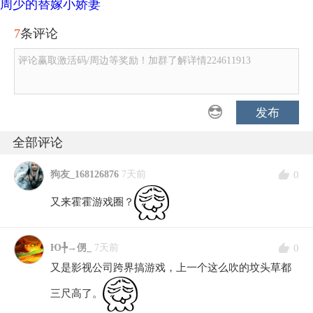
周少的替嫁小娇妻
7
条评论
评论赢取激活码/周边等奖励！加群了解详情224611913
发布
全部评论
0
狗友_168126876
7天前
又来霍霍游戏圈？
0
Ю╄→侽_
7天前
又是影视公司跨界搞游戏，上一个这么吹的坟头草都
三尺高了。