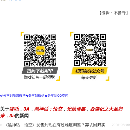
【编辑：不撸寺】
分享到新浪微博
分享到微信
分享到QQ空间
t
w
z
关于
哪吒
，
3A
，
黑神话：悟空
，
光线传媒
，
西游记之大圣归
来
，
3a
的新闻
《黑神话：悟空》发售到现在有过难度调整？弃坑回归实力却大增
2026-08-09