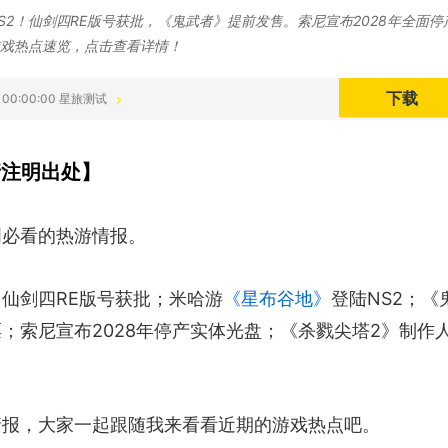
S2！仙剑四RE版号获批，《鬼武者》提前发售。索尼宣布2028年全面停
戏热点速览，点击查看详情！
下载
1 00:00:00 星旅测试
请注明出处】
周必看的热游情报。
仙剑四RE版号获批；米哈游
《星布谷地》
登陆NS2；《
；索尼宣布2028年停产实体光盘；《杀戮尖塔2》制作
。
情报，大家一起跟随我来看看近期的游戏热点吧。