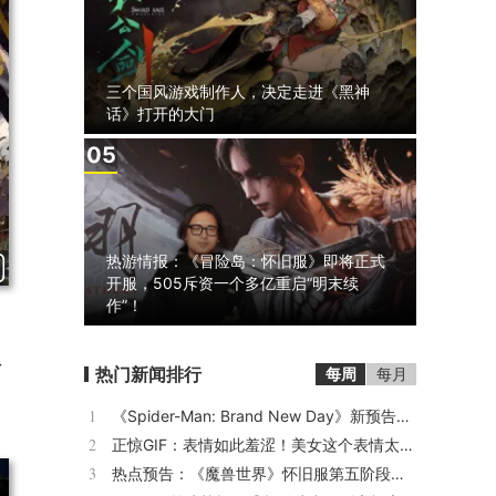
三个国风游戏制作人，决定走进《黑神
话》打开的大门
5
热游情报：《冒险岛：怀旧服》即将正式
开服，505斥资一个多亿重启“明末续
作”！
》
了
热门新闻排行
每周
每月
1
《Spider-Man: Brand New Day》新预告预计明日发布，另有一张新剧照公开
2
正惊GIF：表情如此羞涩！美女这个表情太好看，直接让人遐想连篇
3
热点预告：《魔兽世界》怀旧服第五阶段开启！《三角洲行动》开启全新宝藏月摸大红！