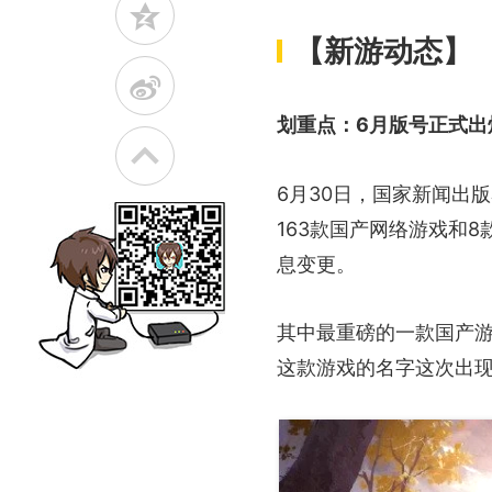
z
【新游动态】
t
划重点：6月版号正式出
6月30日，国家新闻出
163款国产网络游戏和
息变更。
其中最重磅的一款国产
这款游戏的名字这次出