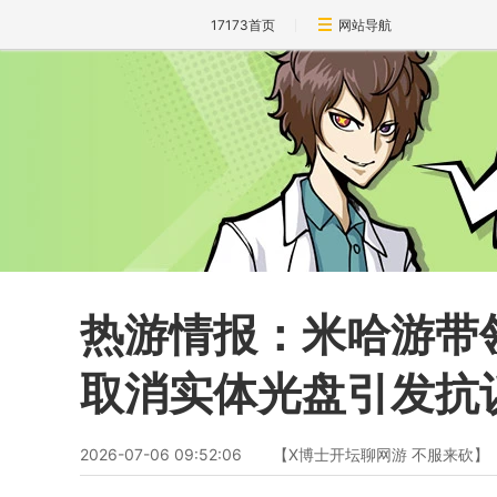
17173首页
网站导航
热游情报：米哈游带
取消实体光盘引发抗
2026-07-06 09:52:06
【X博士开坛聊网游 不服来砍】