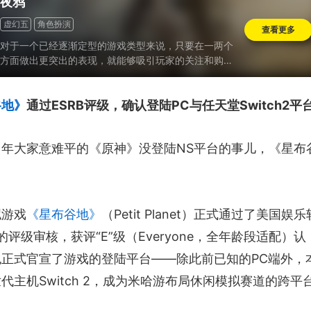
夜鸦
虚幻五
角色扮演
查看更多
对于一个已经逐渐定型的游戏类型来说，只要在一两个
方面做出更突出的表现，就能够吸引玩家的关注和购
买。因此，《夜鸦》的成功也证明了只要有足够的特色
和优势，即使是传统的游戏类型也能够在市场上获得成
功..
谷地》
通过ESRB评级，确认登陆PC与任天堂Switch2平
当年大家意难平的《原神》没登陆NS平台的事儿，《星布
拟游戏
《星布谷地》
（Petit Planet）正式通过了美国娱乐
的评级审核，获评“E”级（Everyone，全年龄段适配）认
正式官宣了游戏的登陆平台——除此前已知的PC端外，
主机Switch 2，成为米哈游布局休闲模拟赛道的跨平