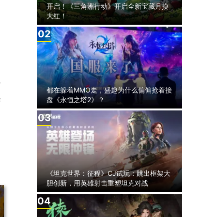
开启！《三角洲行动》开启全新宝藏月摸
大红！
2
有
都在躲着MMO走，盛趣为什么偏偏抢着接
盘《永恒之塔2》？
信
3
，
《坦克世界：征程》CJ试玩：跳出框架大
胆创新，用英雄射击重塑坦克对战
4