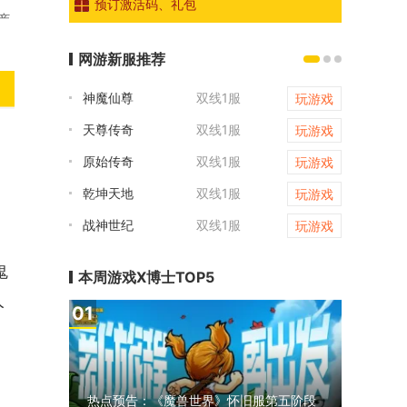
预订激活码、礼包
产
网游新服推荐
神魔仙尊
双线1服
开天西游
玩游戏
天尊传奇
双线1服
一剑永恒
玩游戏
原始传奇
双线1服
倾国之怒
玩游戏
乾坤天地
双线1服
传奇世界
玩游戏
战神世纪
双线1服
凡人修仙
玩游戏
鬼
本周游戏X博士TOP5
人
1
热点预告：《魔兽世界》怀旧服第五阶段