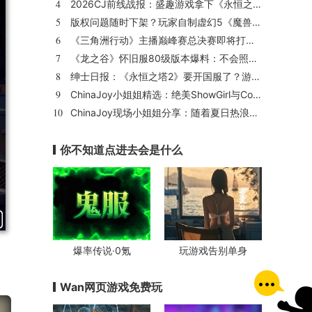
4
2026CJ前线战报：盛趣游戏拿下《永恒之塔2》国服代理
5
版权问题随时下架？玩家自制虚幻5《魔兽世界》8月15日上线
6
《三角洲行动》主播巅峰赛总决赛即将打响！8月2日，群星汇聚，新王加冕！
7
《龙之谷》怀旧服80级版本爆料：不会照搬正式服，这次要玩点不一样的
8
绅士日报：《永恒之塔2》要开国服了？游戏中的涩涩时装抢先看
9
ChinaJoy小姐姐精选：绝美ShowGirl与Coser大赏！（5）
10
ChinaJoy现场小姐姐分享：随着夏日热浪的滚滚而来（1）
你不知道点进去会是什么
爆率传说·0氪
玩游戏告别单身
Wan网页游戏免费玩