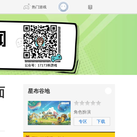
热门游戏
DNF
传奇4
剑网3旗舰版
新天龙八部
自由
诛仙世界
新仙侠5
面
星布谷地
角色扮演
专区
下载