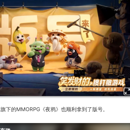
旗下的MMORPG《夜鸦》也顺利拿到了版号。