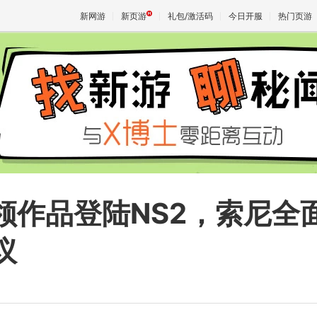
新网游
新页游
礼包/激活码
今日开服
热门页游
魔兽
天堂
王权与
领作品登陆NS2，索尼全
议