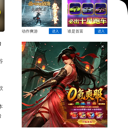
动作爽游
谁是首富
进入
进入
台
×
谷
软
本
台