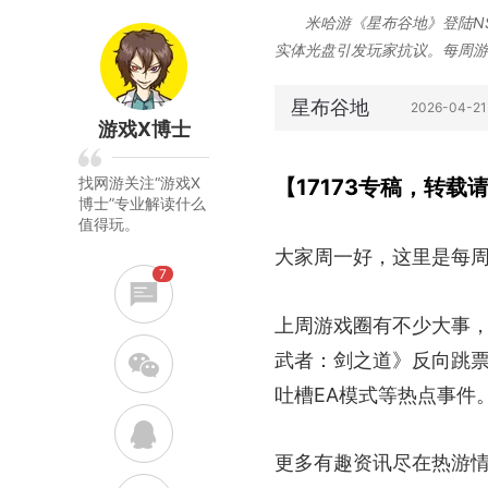
米哈游《星布谷地》登陆N
实体光盘引发玩家抗议。每周游
星布谷地
2026-04-2
游戏X博士
找网游关注“游戏X
【17173专稿，转载
博士”专业解读什么
值得玩。
大家周一好，这里是每
7
上周游戏圈有不少大事，
武者：剑之道》反向跳票
w
吐槽EA模式等热点事件
q
更多有趣资讯尽在热游