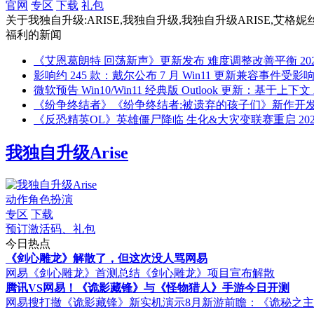
官网
专区
下载
礼包
关于
我独自升级:ARISE,我独自升级,我独自升级ARISE,艾格妮
福利
的新闻
《艾恩葛朗特 回荡新声》更新发布 难度调整改善平衡
20
影响约 245 款：戴尔公布 7 月 Win11 更新兼容事件受影
微软预告 Win10/Win11 经典版 Outlook 更新：基于上
《纷争终结者》《纷争终结者:被遗弃的孩子们》新作开发进
《反恐精英OL》英雄僵尸降临 生化&大灾变联赛重启
20
我独自升级Arise
动作角色扮演
专区
下载
预订激活码、礼包
今日热点
《剑心雕龙》解散了，但这次没人骂网易
网易《剑心雕龙》首测总结
《剑心雕龙》项目宣布解散
腾讯VS网易！《诡影藏锋》与《怪物猎人》手游今日开测
网易搜打撤《诡影藏锋》新实机演示
8月新游前瞻：《诡秘之