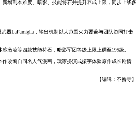
章节，新增副本难度、暗影、技能符石并提升养成上限，同步上线多
aFamiglia，输出机制以大范围火力覆盖与团队协同打击
冰冻激流等四款技能符石，暗影军团等级上限上调至195级。
本作改编自同名人气漫画，玩家扮演成振宇体验原作成长剧情，
【编辑：不撸寺】