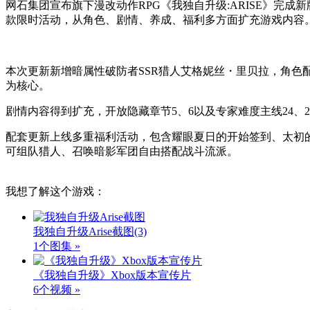
网石集团宣布旗下漫改动作RPG《我独自升级:ARISE》完
款限时活动，从角色、剧情、养成、福利多方面扩充游戏内容
本次更新新增暗属性破防者SSR猎人艾格妮丝・里贝拉，角色配
为核心。
剧情内容得到扩充，开放隐藏章节5、6以及专家难度主线24、
配套更新上线多重福利活动，包含耀眼夏日的开始签到、太初
可组队猎人、召唤暗影军团自由搭配战斗流派。
我想了解这个游戏：
我独自升级Arise截图
(3)
1个图集 »
《我独自升级》Xbox版本宣传片
6个视频 »