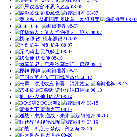
失控进化
08-06
不思议迷宫
08-06
诡影藏锋
08-07
奥比岛：梦想国度
08-0
远征
08-07
怪物猎人：旅人
08-07
桃花源记2
08-07
问剑长生
08-07
元气骑士
08-07
伏魔传
08-10
盗墓笔记：启程
08-11
原神
08-12
三国戏英杰传
08-12
苍翼：混沌效应
08-13
诺亚传说口袋版
08-13
仙山小农
08-14
QQ炫舞2
08-15
雾海之下
08-17
逆战：未来
08-18
现代战舰
08-19
梦战：剑之海
08-20
遮天世界
08-20