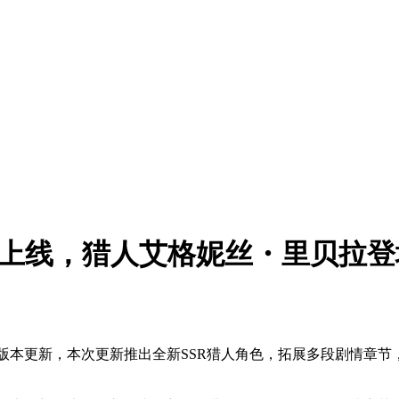
版本上线，猎人艾格妮丝・里贝拉登
成新版本更新，本次更新推出全新SSR猎人角色，拓展多段剧情
。