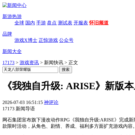
新游热游
全球
国内
手游
盘点
测试表
开服表
怀旧频道
品牌
游戏X博士
正惊游戏
公众号
新闻大全
17173
>
游戏资讯
>
新闻快讯
>
正文
《我独自升级: ARISE》新
2026-07-03 16:51:15
神评论
17173 新闻导语
网石集团宣布旗下漫改动作RPG《我独自升级:ARISE》完
款限时活动，从角色、剧情、养成、福利多方面扩充游戏内容