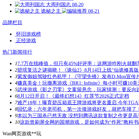
大周列国志
08-20
诡秘之主
08-21
品牌栏目
怀旧游戏榜
正经游戏
热门新闻排行
1
7.7万在线峰值，但只有45%好评率：这网游咋刚火就翻
2
碧瑶复活之谜揭晓！《诛仙2》8月14日上线"仙诡修真版
3
紫发御姐驾驶红色机甲！《守望先锋》发布D.Mon宣传
4
赚真美金！玩撤离游戏《BR1: Infinite》每小时可赚10美
5
武侠游戏《影之刃零》文案留悬念，玩家猜测：要反向
6
8月12日开启！《最终幻想14》红莲节2026正式定档
7
难产18年！曝育碧压箱底王牌游戏将更名重启 今年TG
8
回忆录：六年老司机，第一次接游戏好友，就把车撞了
9
本以为三国杀已然无敌 没想到腾讯这款复制之作更是高
10
这款曾刷屏全网的国潮游戏，是如何成为“作死”教科书
Wan网页游戏**玩