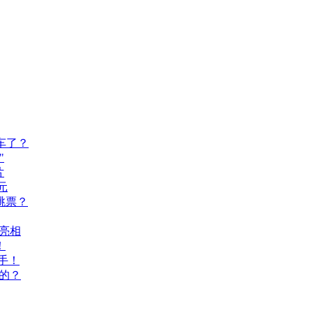
车了？
"
片
元
跳票？
A亮相
！
手！
的？