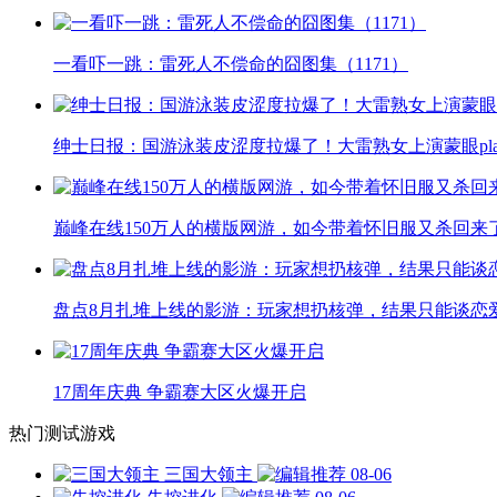
一看吓一跳：雷死人不偿命的囧图集（1171）
绅士日报：国游泳装皮涩度拉爆了！大雷熟女上演蒙眼pla
巅峰在线150万人的横版网游，如今带着怀旧服又杀回来
盘点8月扎堆上线的影游：玩家想扔核弹，结果只能谈恋
17周年庆典 争霸赛大区火爆开启
热门测试游戏
三国大领主
08-06