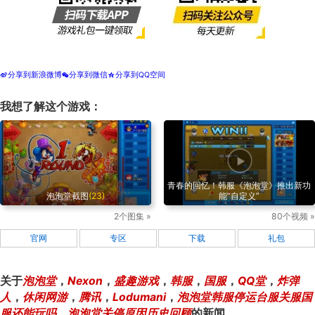
分享到新浪微博
分享到微信
分享到QQ空间
t
w
z
我想了解这个游戏：
青春的回忆！韩服《泡泡堂》推出新功
泡泡堂截图
(23)
能“自定义”
2个图集 »
80个视频 »
官网
专区
下载
礼包
关于
泡泡堂
，
Nexon
，
盛趣游戏
，
韩服
，
国服
，
QQ堂
，
炸弹
人
，
休闲网游
，
腾讯
，
Lodumani
，
泡泡堂韩服停运台服关服国
服还能玩吗
，
泡泡堂关停原因历史回顾
的新闻