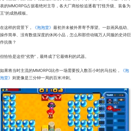
表的MMORPG占据着绝对主导，各大厂商纷纷追逐着“打怪升级、装备为
王”的成熟模板。
在这样的背景下，
《泡泡堂》
最初并未被外界寄予厚望。一款画风低幼、
操作简单、没有数值深度的休闲小品，怎么和那些动辄万人同服的史诗巨
作抗衡？
但恰恰是这些“劣势”，最终成了它最锋利的武器。
如果将当时主流的MMORPG比作一场需要投入数百小时的马拉松，
《泡
泡堂》
则更像是三分钟一局的百米冲刺。