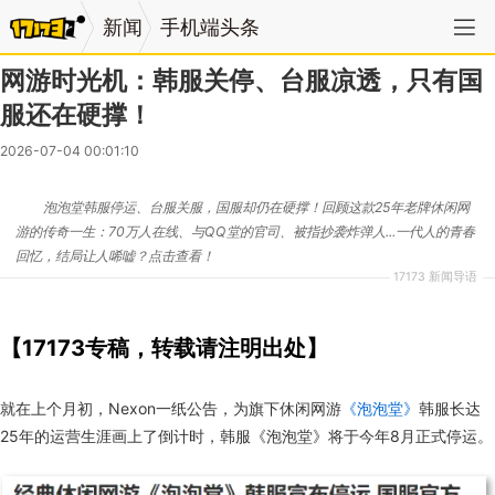
新闻
手机端头条
网游时光机：韩服关停、台服凉透，只有国
服还在硬撑！
2026-07-04 00:01:10
泡泡堂韩服停运、台服关服，国服却仍在硬撑！回顾这款25年老牌休闲网
游的传奇一生：70万人在线、与QQ堂的官司、被指抄袭炸弹人...一代人的青春
回忆，结局让人唏嘘？点击查看！
17173 新闻导语
【17173专稿，转载请注明出处】
就在上个月初，Nexon一纸公告，为旗下休闲网游
《泡泡堂》
韩服长达
25年的运营生涯画上了倒计时，韩服《泡泡堂》将于今年8月正式停运。