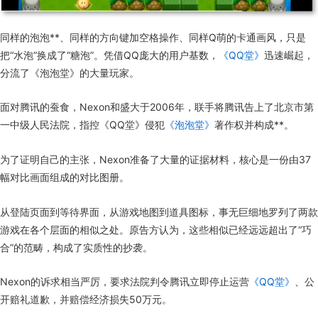
同样的泡泡**、同样的方向键加空格操作、同样Q萌的卡通画风，只是
把“水泡”换成了“糖泡”。凭借QQ庞大的用户基数，
《QQ堂》
迅速崛起，
分流了《泡泡堂》的大量玩家。
面对腾讯的蚕食，Nexon和盛大于2006年，联手将腾讯告上了北京市第
一中级人民法院，指控《QQ堂》侵犯
《泡泡堂》
著作权并构成**。
为了证明自己的主张，Nexon准备了大量的证据材料，核心是一份由37
幅对比画面组成的对比图册。
从登陆页面到等待界面，从游戏地图到道具图标，事无巨细地罗列了两款
游戏在各个层面的相似之处。原告方认为，这些相似已经远远超出了“巧
合”的范畴，构成了实质性的抄袭。
Nexon的诉求相当严厉，要求法院判令腾讯立即停止运营
《QQ堂》
、公
开赔礼道歉，并赔偿经济损失50万元。