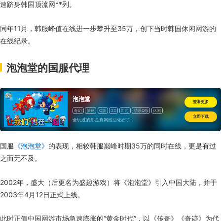
速跻身韩国顶流网**列。
同年11月，韩服峰值在线进一步攀升至35万，创下当时韩国休闲网游的
在线纪录。
泡泡堂的国服代理
泡泡堂
查看更多
奇幻
策略
Q版
2D
即时
萌系Q版
休闲
立即下载
道具收费
全玩过的那是真网游活化石了..
国服
《泡泡堂》
的表现，相较韩服巅峰时期35万的同时在线，更是有过
之而无不及。
2002年，盛大（后更名为盛趣游戏）将《泡泡堂》引入中国大陆，并于
2003年4月12日正式上线。
此时正值中国网游市场急速膨胀的“黄金时代”，以《传奇》《奇迹》为代