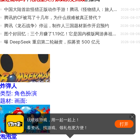
中国大陆首款怪猎正版动作手游！腾讯《怪物猎人：旅人》今日开测
2026-08-07
腾讯的CF被骂了十几年，为什么很难被真正替代？
2026-08-07
腾讯《龙石战争》停运，制作人三国题材新作开启预约
2026-08-06
图个好回忆：三个月赚了1.19亿！它是国内横版网游鼻祖，150万人同时在线
2026-08-06
曝 DeepSeek 重启第二轮融资，拟募资 500 亿元
2026-08-05
炸弹人
类型: 角色扮演
题材:
画面:
玩硬核游戏，用一起一起上！
打开
看资讯、找游戏、领礼包更方便！
泡泡堂