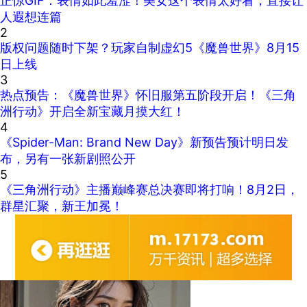
正惊GIF：表情如此羞涩！美女这个表情太好看，直接让
人遐想连篇
2
版权问题随时下架？玩家自制虚幻5《魔兽世界》8月15
日上线
3
热点预告：《魔兽世界》怀旧服第五阶段开启！《三角
洲行动》开启全新宝藏月摸大红！
4
《Spider-Man: Brand New Day》新预告预计明日发
布，另有一张新剧照公开
5
《三角洲行动》主播巅峰赛总决赛即将打响！8月2日，
群星汇聚，新王加冕！