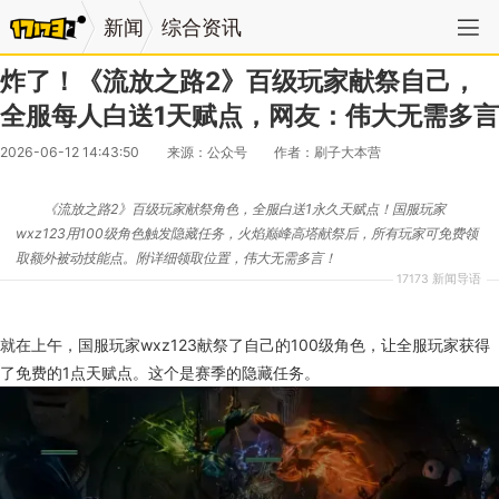
新闻
综合资讯
炸了！《流放之路2》百级玩家献祭自己，
全服每人白送1天赋点，网友：伟大无需多言
2026-06-12 14:43:50
来源：公众号
作者：刷子大本营
《流放之路2》百级玩家献祭角色，全服白送1永久天赋点！国服玩家
wxz123用100级角色触发隐藏任务，火焰巅峰高塔献祭后，所有玩家可免费领
取额外被动技能点。附详细领取位置，伟大无需多言！
17173 新闻导语
就在上午，国服玩家wxz123献祭了自己的100级角色，让全服玩家获得
了免费的1点天赋点。这个是赛季的隐藏任务。