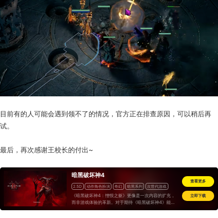
目前有的人可能会遇到领不了的情况，官方正在排查原因，可以稍后再
试。
最后，再次感谢王校长的付出~
暗黑破坏神4
查看更多
2.5D
动作角色扮演
奇幻
暗黑系列
次世代游戏
《暗黑破坏神4：憎恨之躯》更像是一次内容的扩充，
立即下载
而非游戏体验的革新。对于期待《暗黑破坏神4》能够
带来更深层次变革的玩家来说，本次收费不菲的资料片
不足以满足他们的期待。暴雪像是在尝试通过增加更多