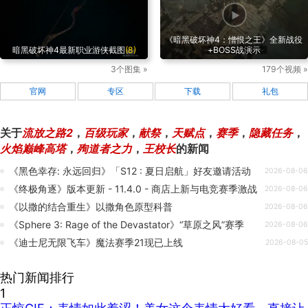
《暗黑破坏神4：憎恨之王》全新战役
暗黑破坏神4最新职业游侠截图
(8)
+BOSS战演示
3个图集 »
179个视频 »
官网
专区
下载
礼包
关于
流放之路2
，
百级玩家
，
献祭
，
天赋点
，
赛季
，
隐藏任务
，
火焰巅峰高塔
，
殉道者之力
，
王校长
的新闻
《黑色幸存: 永远回归》「S12 : 夏日启航」好友邀请活动
2026-08-06
《终极角逐》版本更新 - 11.4.0 - 商店上新与电竞赛季激战
2026-08-06
《以撒的结合重生》以撒角色原型科普
2026-08-06
《Sphere 3: Rage of the Devastator》“草原之风”赛季
2026-08-06
《迪士尼无限飞车》魔法赛季21现已上线
2026-08-05
热门新闻排行
1