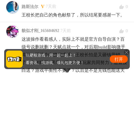
V
0
7天前
路斯法尔
王校长把自己的角色献祭了，所以结尾要感谢一下。
0
貌似才刚_165604692
7天前
这波操作看着感人，实际上不就是官方自导自演？百
级号说删就删？天赋点就一个，对后期build影响微乎
其微，还搞个电梯仪式感。王校长怕是又砸钱营销
玩硬核游戏，用一起一起上！
打开
了，当年暗黑2黑毛好歹是全体玩家共同努力，这直接
看资讯、找游戏、领礼包更方便！
白送？游戏平衡性不要了？以后是不是充钱也能送天
赋？恶心。
0
換你一世_141096048
7天前
想起当年暗黑2卖乔丹之石触发黑毛，全服玩家一起凑
装备，那才叫MMO。现在这游戏天天刷图肝到吐，能
有个人站出来搞点动静，不管他是不是王校长，这份
心就值得点赞。不过说实话，免费天赋点听起来挺
美，但后期大概率被稀释，比如加个0.5%暴击之类