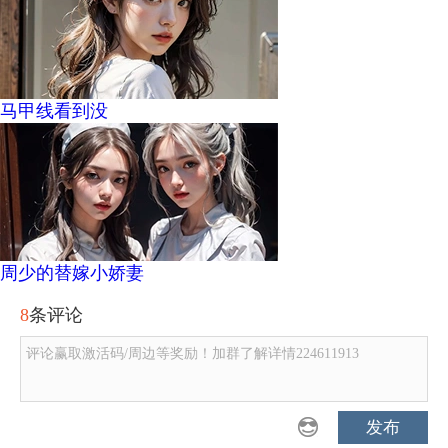
马甲线看到没
周少的替嫁小娇妻
8
条评论
评论赢取激活码/周边等奖励！加群了解详情224611913
发布