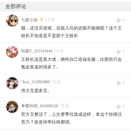
全部评论
V
0
7天前
七家小柒
额，还没买游戏，后面入坑的还能不能领呢？这个王
校长不知道是不是那个王校长
0
玩家U_112341644
7天前
王校长这是真大佬，牺牲自己造福全服，比那些只会
氪金装逼的强多了。
Лιск_152992809
0
7天前
伟大无需多言。
0
◈窗外的_165090120
7天前
官方又整活了，上次赛季垃圾成这样，拿这个转移注
意力？改改掉率比啥都强。