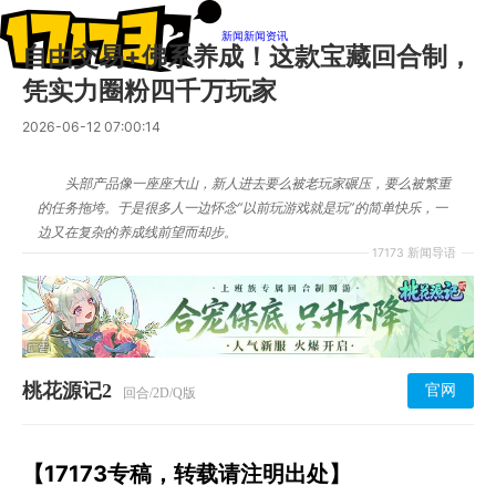
新闻
新闻资讯
自由交易+佛系养成！这款宝藏回合制，
凭实力圈粉四千万玩家
2026-06-12 07:00:14
头部产品像一座座大山，新人进去要么被老玩家碾压，要么被繁重
的任务拖垮。于是很多人一边怀念“以前玩游戏就是玩”的简单快乐，一
边又在复杂的养成线前望而却步。
17173 新闻导语
桃花源记2
官网
回合/2D/Q版
【17173专稿，转载请注明出处】