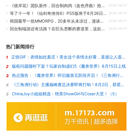
《彼岸花》团队新作，回合制肉鸽《血色序曲》抢先体验定档 9 月 10 日发售
2026-08-07
等了十一年！《仙剑奇侠传6》PS5版将于8月26日发售
2026-08-07
韩国最早一批MMORPG，20多年从未凉过，漫谈《传奇》的玩法与设计
2026-08-07
回合制端游还有活路？在巨头垄断的赛道里，这款游戏却如此坚挺！
2026-08-07
热门新闻排行
正惊GIF：表情如此羞涩！美女这个表情太好看，直接让人遐想连篇
1
版权问题随时下架？玩家自制虚幻5《魔兽世界》8月15日上线
2
热点预告：《魔兽世界》怀旧服第五阶段开启！《三角洲行动》开启全新宝藏月摸大红！
3
《三角洲行动》主播巅峰赛总决赛即将打响！8月2日，群星汇聚，新王加冕！
4
ChinaJoy小姐姐精选：绝美ShowGirl与Coser大赏！（5）
5