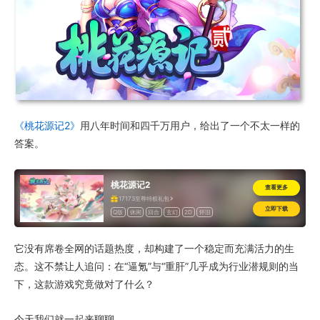
《桃花源记2》
用八年时间和四千万用户，给出了一个不太一样的
答案。
桃花源记2
查看更多
17173至尊特权礼包
立即下载
Q版
休闲
回合
玄幻
2D
怀旧
它没有席卷全网的话题热度，却构建了一个稳定而充满活力的生
态。这不禁让人追问：在“逼氪”与“重肝”几乎成为行业潜规则的当
下，这款游戏究竟做对了什么？
今天我们就一起来聊聊。