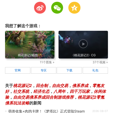
t
w
z
我想了解这个游戏：
桃花源记2截图
(7)
《桃花源记2》CG
11个图集 »
37个视频 »
官网
专区
下载
礼包
关于
桃花源记2
，
回合制
，
自由交易
，
佛系养成
，
零氪友
好
，
社交系统
，
经济生态
，
八周年
，
四千万玩家
，
休闲体
验
，
自由交易佛系养成回合制游戏推荐
，
桃花源记2零氪
佛系玩法攻略
的新闻
萌兽收集+肉鸽卡牌！《梦塔比》正式登陆Steam
2026-08-07