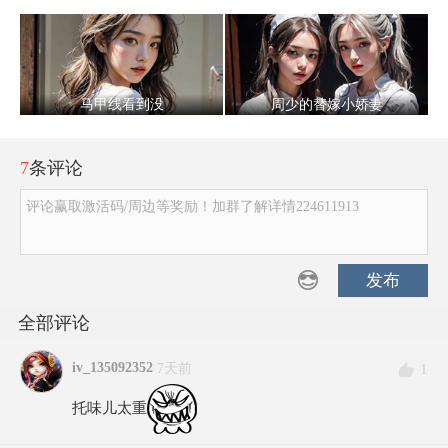
马甲线看到没
周少的替嫁小娇妻
7
条评论
评论赢取激活码/周边等奖励！加群了解详情224611913
发布
全部评论
iv_135092352
1
7天前
托味儿太重