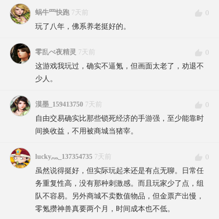
0
蜗牛罒快跑
7天前
玩了八年，佛系养老挺好的。
0
零乱べ夜精灵
7天前
这游戏我玩过，确实不逼氪，但画面太老了，劝退不
少人。
0
漠墨_159413750
7天前
自由交易确实比那些锁死经济的手游强，至少能靠时
间换收益，不用被商城当猪宰。
0
lucky灬_137354735
7天前
虽然说得挺好，但实际玩起来还是有点无聊。日常任
务重复性高，没有那种刺激感。而且玩家少了点，组
队不容易。另外商城不卖数值物品，但金票产出慢，
零氪攒神兽真要两个月，时间成本也不低。