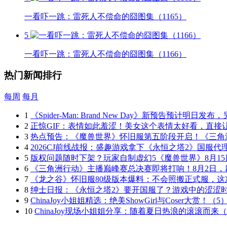
一看吓一跳：雷死人不偿命的囧图集（1165）
5
一看吓一跳：雷死人不偿命的囧图集（1166）
热门新闻排行
每周
每月
1
《Spider-Man: Brand New Day》新预告预计明日
2
正惊GIF：表情如此羞涩！美女这个表情太好看，直接
3
热点预告：《魔兽世界》怀旧服第五阶段开启！《三角
4
2026CJ前线战报：盛趣游戏拿下《永恒之塔2》国服代
5
版权问题随时下架？玩家自制虚幻5《魔兽世界》8月15
6
《三角洲行动》主播巅峰赛总决赛即将打响！8月2日
7
《龙之谷》怀旧服80级版本爆料：不会照搬正式服，这
8
绅士日报：《永恒之塔2》要开国服了？游戏中的涩涩
9
ChinaJoy小姐姐精选：绝美ShowGirl与Coser大赏！（5
10
ChinaJoy现场小姐姐分享：随着夏日热浪的滚滚而来（