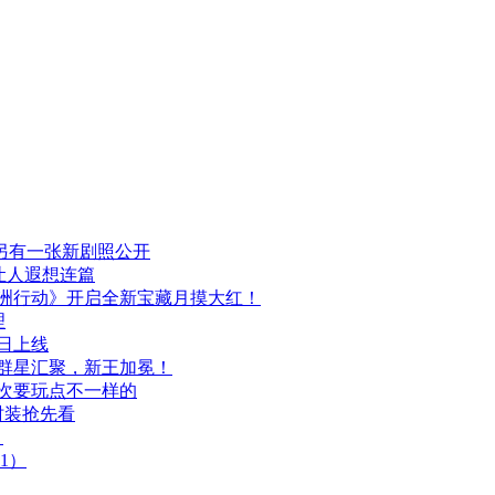
发布，另有一张新剧照公开
让人遐想连篇
洲行动》开启全新宝藏月摸大红！
理
日上线
，群星汇聚，新王加冕！
次要玩点不一样的
时装抢先看
）
1）