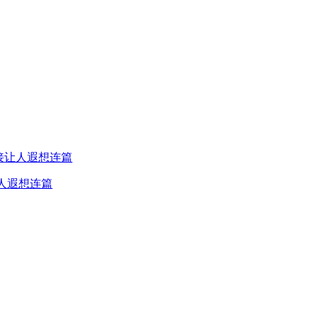
人遐想连篇