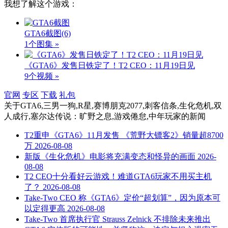
我想了解这个游戏：
GTA6截图
(6)
1个图集 »
《GTA6》发售日铁定了！T2 CEO：11月19日见
9个视频 »
官网
专区
下载
礼包
关于
GTA6,三男一狗,R星,赛博朋克2077,刺客信条,生化危机,双
人成行,塞尔达传说：旷野之息,游戏倦怠,中年玩家
的新闻
T2重申《GTA6》11月发售 《荒野大镖客2》销量超8700
万
2026-08-08
新版《生化危机》电影将充满变态和怪异的画面
2026-
08-08
T2 CEO十分看好云游戏！难道GTA6玩家不用买主机
了？
2026-08-08
Take-Two CEO 称《GTA6》定价“超划算”，因为原本可
以定得更高
2026-08-08
Take-Two 首席执行官 Strauss Zelnick 不排除未来推出