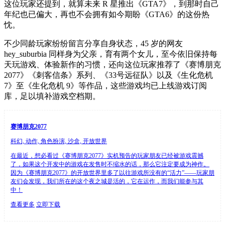
这位玩家还提到，就算未来 R 星推出《GTA7》，到那时自己
年纪也已偏大，再也不会拥有如今期盼《GTA6》的这份热
忱。
不少同龄玩家纷纷留言分享自身状态，45 岁的网友
hey_suburbia 同样身为父亲，育有两个女儿，至今依旧保持每
天玩游戏、体验新作的习惯，还向这位玩家推荐了《赛博朋克
2077》《刺客信条》系列、《33号远征队》以及《生化危机
7》至《生化危机 9》等作品，这些游戏均已上线游戏订阅
库，足以填补游戏空档期。
赛博朋克2077
科幻, 动作, 角色扮演, 沙盒, 开放世界
在最近，想必看过《赛博朋克2077》实机预告的玩家朋友已经被游戏震撼
了，如果这个开发中的游戏在发售时不缩水的话，那么它注定要成为神作。
因为《赛博朋克2077》的开放世界里多了以往游戏所没有的“活力”——玩家朋
友们会发现，我们所在的这个夜之城是活的，它在运作，而我们能参与其
中！
查看更多
立即下载