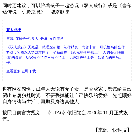
同时还建议，可以陪着孩子一起游玩《双人成行》或是《塞尔
达传说：旷野之息》，增添趣味。
双人成行
冒险, 在线合作, 多人, 分屏, 女性主角
《双人成行》无疑是一款理念新颖、制作精良、内容丰富，可玩性高的合作
游戏，它将双人游戏推向了一个新高度。198元的价格加上“一人购买无限白
嫖”的设定，玩家买不了吃亏买不了上当，绝对称得上是一款良心的黑马之
作。
查看更多
立即下载
也有网友感慨，成年人无论有无子女、是否成家，都该给自己
留出专属独处时光，不要丢掉能让自己快乐的爱好，先照顾好
自身情绪与生活，再顾及身边其他人。
按照目前官方规划，《GTA6》依旧锁定2026 年 11 月正式发
售。
【来源：快科技】