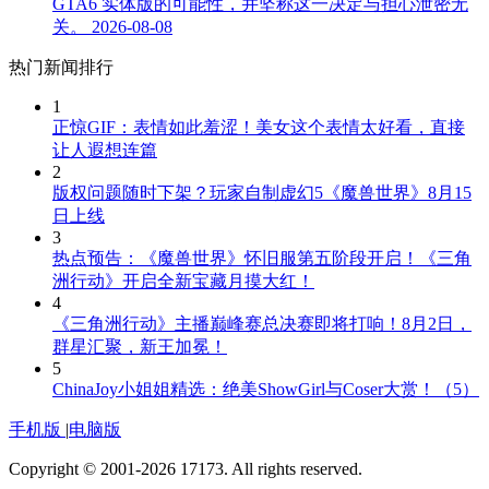
GTA6 实体版的可能性，并坚称这一决定与担心泄密无
关。
2026-08-08
热门新闻排行
1
正惊GIF：表情如此羞涩！美女这个表情太好看，直接
让人遐想连篇
2
版权问题随时下架？玩家自制虚幻5《魔兽世界》8月15
日上线
3
热点预告：《魔兽世界》怀旧服第五阶段开启！《三角
洲行动》开启全新宝藏月摸大红！
4
《三角洲行动》主播巅峰赛总决赛即将打响！8月2日，
群星汇聚，新王加冕！
5
ChinaJoy小姐姐精选：绝美ShowGirl与Coser大赏！（5）
手机版
|
电脑版
Copyright © 2001-2026 17173. All rights reserved.