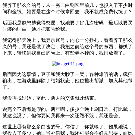
我养了那么久的号，从一穷二白到区里前几，也投入了不少时
间和金钱。她要是在这个时候拿回去，我不就成免费代练了？
后面我是越想越觉得憋屈，找她要了好几次密码，最后以要买
时装的理由，她才把账号给我。
我记得那天晚上，我登录账号，内心十分挣扎，看着养了那么
久的号，我还是做了决定，我把之前给这个号的东西，都扒了
下来，转移到我自己的号上。有些弄不掉的，我用放着了。
后面因为这事情，豆子和我大吵了一架，各种难听的话，疯狂
输出，在游戏里解除了结婚状态，她也推出帮派，加入其他帮
了。
我没再找过她，至此，两人的交集就此结束。
说完全不后悔是假的。两年啊，多少个晚上刷日常、打比武，
就这么没了。但你要问我再来一次还毁不毁，我还是会。
这世上哪有那么多白捡的号。你信了，你就输了。如果她说，
我投入了多少，她适当补偿我，我还可能会不好意思要，而她