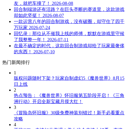
友，就把车撞了！
2026-08-08
回合制端游还有活路？在巨头垄断的赛道里，这款游戏
却如此坚挺！
2026-08-07
一款运营八年的回合制游戏，没有破圈，却守住了四千
万玩家
2026-07-24
回忆录：那位从不催我上线的师傅，默默在游戏里守候
了我整整一年！
2026-07-11
在最不确定的时代，这款回合制游戏却给了玩家最奢侈
的东西！
2026-07-10
热门新闻排行
1
版权问题随时下架？玩家自制虚幻5《魔兽世界》8月15
日上线
2
热点预告：《魔兽世界》怀旧服第五阶段开启！《三角
洲行动》开启全新宝藏月摸大红！
3
《冒险岛怀旧服》30级免费神装别错过！新手必看重点
攻略
4