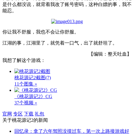
是什么都没说，就背着我改了账号密码，这种白嫖的事，我不
能忍。
你让我不舒服，我也不会让你舒服。
江湖的事，江湖里了，就凭着一口气，出了就舒坦了。
【编辑：整天吐血】
我想了解这个游戏：
桃花源记2截图
(7)
11个图集 »
《桃花源记2》CG
37个视频 »
官网
专区
下载
礼包
关于
桃花源记2
的新闻
回忆录：拿了六年驾照没摸过车，第一次上路接游戏好