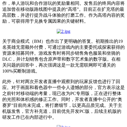
作，单人游玩和合作游玩的奖励量相同。发售后的终局内容将
追加曾在移动版路线图中提及的“高塔”。目前正在扩充塔的最
高层数，并进行提升战斗体验的打磨工作。作为高塔内容的奖
励，可获得用于兑换专属因果的关键材料。
关于商业模式（BM）也作出了更明确的答复。初期推出的19
名英雄无需额外付费，可通过游戏内的主要委托或探索获得的
资源来招募同伴。游戏发售时将同步销售角色服装和坐骑的
DLC，并计划销售包含原声带和数字艺术集的数字版。在相
关问题的回答中，再次强调这是一款无需联网即可通关的
100%买断制游戏。
此外，针对两次开发者直播中观察到的玩家反馈也进行了回
应。对于画面和着色器中一些令人遗憾的部分，官方表示这是
之前针对移动端的考量，现已改为PC专用版，正在进行整体
的光照和体积感的修正工作。同时，开发者直播中公开的“奥
赛罗”目前尚未完成，将打磨细节，以更高品质完成。关于主
机版发售，官方补充道，目前优先开发PC版，后续主机版的
研发工作已在内部进行中。