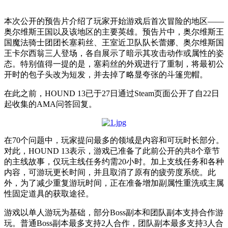
本次公开的预告片介绍了玩家开始游戏后首次冒险的地区——
奥尔维斯王国以及该地区的主要英雄。预告片中，奥尔维斯王
国魔法骑士团团长塞莉丝、王室近卫队队长蕾娜、奥尔维斯国
王卡尔西翁三人登场，各自展示了暗示其攻击动作或属性的姿
态。特别值得一提的是，塞莉丝的外观进行了重制，将最初公
开时的包子头改为短发，并去掉了略显夸张的斗篷兜帽。
在此之前，HOUND 13已于27日通过Steam页面公开了自22日
起收集的AMA问答回复。
在70个问题中，玩家提问最多的领域是内容和可玩时长部分。
对此，HOUND 13表示，游戏已准备了此前公开的共8个章节
的主线故事，仅玩主线任务约需20小时。加上支线任务和各种
内容，可游玩更长时间，并且取消了原有的疲劳度系统。此
外，为了减少重复游玩时间，正在准备增加副属性重洗或主属
性固定道具的获取途径。
游戏以单人游玩为基础，部分Boss副本和团队副本支持合作游
玩。普通Boss副本最多支持2人合作，团队副本最多支持3人合