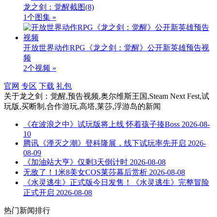
龙之剑：觉醒截图
(8)
1个图集 »
开放世界动作RPG《龙之剑：觉醒》公开新英雄预告视
频
2个视频 »
官网
专区
下载
礼包
关于
龙之剑：觉醒,预告视频,奥尔维斯王国,Steam Next Fest,试
玩版,买断制,合作游玩,高塔,莱莎,浮游岛
的新闻
《在波浪之中》试玩版将上线 怀着孩子揍Boss
2026-08-
10
腾讯《湮灭之潮》登科隆展，线下试玩率先开启
2026-
08-09
《加油站大亨》仅剩3天倒计时
2026-08-08
无敌了！1米8美女COS莱莎幕后赏析
2026-08-08
《水灵逃生》正式版今日发售！《水灵逃生》完整冒险
正式开启
2026-08-08
热门新闻排行