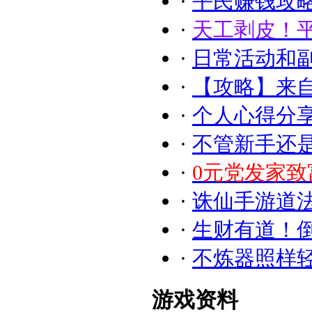
·
平民赚钱攻
·
天工剥皮！
·
日常活动和副
·
【攻略】来
·
个人心得分
·
不管新手还
·
0元党发家
·
诛仙手游道法
·
生财有道！
·
不炼器照样
游戏资料