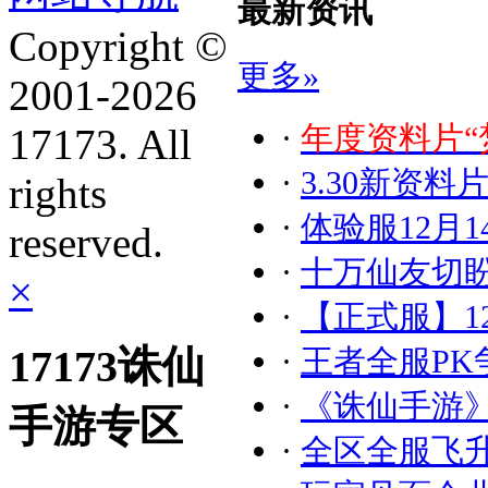
最新资讯
Copyright ©
更多»
2001-2026
·
年度资料片“
17173. All
·
3.30新资
rights
·
体验服12月
reserved.
·
十万仙友切盼
×
·
【正式服】1
17173诛仙
·
王者全服PK
·
《诛仙手游
手游专区
·
全区全服飞