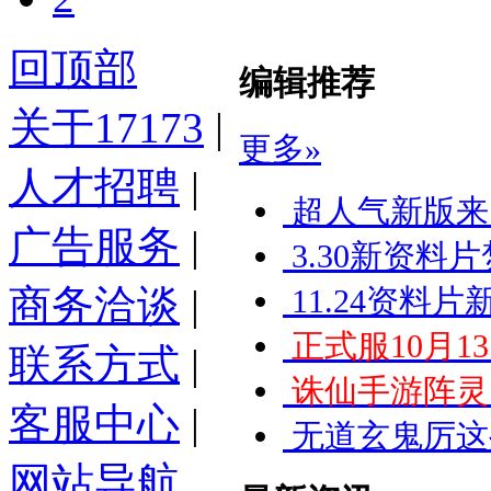
回顶部
编辑推荐
关于17173
|
更多»
人才招聘
|
超人气新版来
广告服务
|
3.30新资料
商务洽谈
|
11.24资料
正式服10月
联系方式
|
诛仙手游阵灵
客服中心
|
无道玄鬼厉这
网站导航