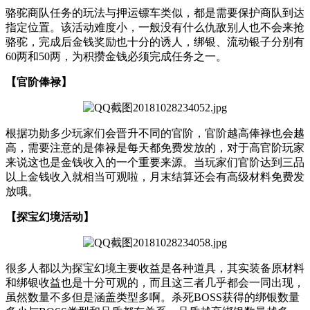
骆驼商队任务的玩法与押运镖车类似，都是需要保护商队到达
指定位置。该活动难度小，一般没有什么仇敌别人也不会来抢
骆驼，完成后金钱奖励也十分的诱人，绑银、流动银子分别有
60两和50两，为积攒金钱必须完成任务之一。
【官阶俸禄】
根据功勋多少玩家们会晋升不同的官阶，官阶越高俸禄也会越
高，需要注意的是俸禄是每天都免费发放的，对于高官阶玩家
来说这也是金钱收入的一个重要来源。当玩家们官阶达到三品
以上金钱收入就相当可观啦，月末结算还会有高级材料免费发
放哦。
【探宝幻境活动】
很多人都以为探宝幻境主要收益是各种道具，其实装备原材料
和绑银收益也是十分可观的，而且这三者几乎都会一同出现，
虽然数量不多但是涵盖类型多啊。杀死BOSS获得的绑银数量