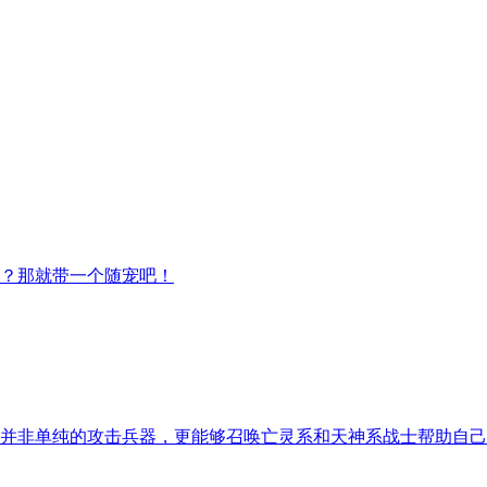
？那就带一个随宠吧！
并非单纯的攻击兵器，更能够召唤亡灵系和天神系战士帮助自己