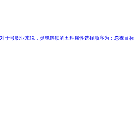
对于弓职业来说，灵魂链锁的五种属性选择顺序为：忽视目标