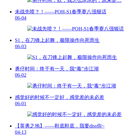
未战先喷？！——POH-S1春季赛八强狠话
06-04
S1，在刀锋上起舞，极限操作向死而生
06-03
勇仔时间：终于有一天，我“毒”步江湖
06-02
感觉好的时候不一定好，感觉差的未必差
06-01
【英勇之地】——鞋底鞋底，我要diss你~
04-13