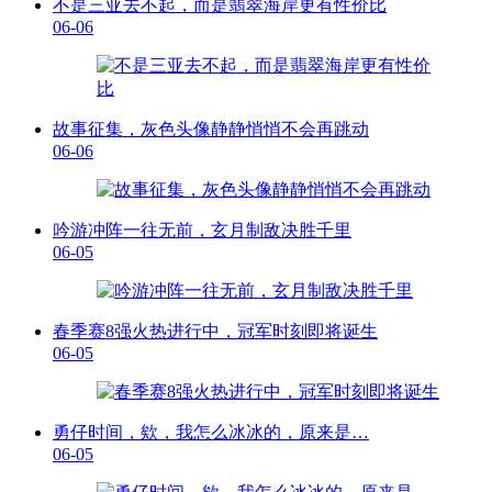
不是三亚去不起，而是翡翠海岸更有性价比
06-06
故事征集，灰色头像静静悄悄不会再跳动
06-06
吟游冲阵一往无前，玄月制敌决胜千里
06-05
春季赛8强火热进行中，冠军时刻即将诞生
06-05
勇仔时间，欸，我怎么冰冰的，原来是…
06-05