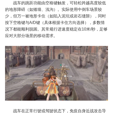
战车的跳跃功能由空格键触发，可轻松跨越高度较低
的地形障碍（如矮墙、浅沟）。实际使用中倒车场景较
少，但万一被地形卡住（如陷入泥坑或岩石缝隙），同时
按下空格键与A/D键（具体根据卡住方向选择），多数情
况下都能顺利脱困。其常规行进速度稳定在10米/秒，足够
应对大部分场景的移动需求。
战车在正常行驶或驾驶状态下，免疫自身近战攻击导