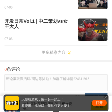
07-06
开发日常Vol.1 | 中二策划vs女
王大人
07-06
更多精彩内容
0
条评论
评论赢取激活码/周边等奖励！加群了解详情224611913
发布
玩硬核游戏，用一起一起上！
打开
永劫席拉夏日限定时装「极光夏
查看
看资讯、找游戏、领礼包更方便！
夜」