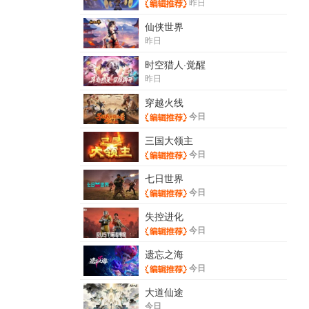
昨日
仙侠世界
昨日
时空猎人·觉醒
昨日
穿越火线
今日
三国大领主
今日
七日世界
今日
失控进化
今日
遗忘之海
今日
大道仙途
今日