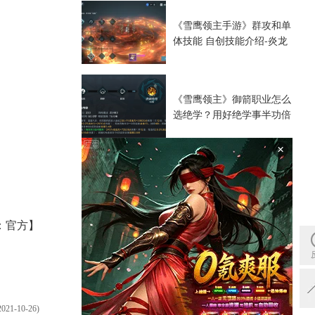
《雪鹰领主手游》群攻和单
体技能 自创技能介绍-炎龙
《雪鹰领主》御箭职业怎么
选绝学？用好绝学事半功倍
×
：官方】
2021-10-26)