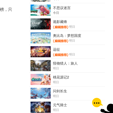
不思议迷宫
榜，只
今日
诡影藏锋
明日
奥比岛：梦想国度
明日
远征
明日
怪物猎人：旅人
明日
桃花源记2
明日
问剑长生
明日
元气骑士
明日