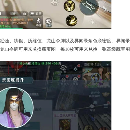
经验、绑银、历练值、龙山令牌以及异闻录角色亲密度。异闻录
龙山令牌可用来兑换藏宝图，每10枚可用来兑换一张高级藏宝