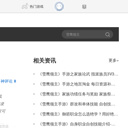
热门游戏
DNF
传奇4
剑网3旗舰版
新天龙八部
相关资讯
更多»
自由
诛仙世界
新仙侠5
《雪鹰领主》手游之家族论武 指派族员3V3车轮战
神评论
0
《雪鹰领主》手游之地宫淘金 每日资源补给介绍
《雪鹰领主》家族功绩任务与奖励 家族祭坛的激活介绍
战
《雪鹰领主手游》群攻和单体技能 自创技能介绍-炎龙
的凌
家可
《雪鹰领主》御箭职业怎么选绝学？用好绝学事半功倍
《雪鹰领主手游》自身职业自创技能介绍-雷虎介绍
新闻导语