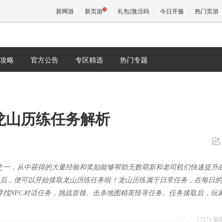
新网游
新页游
礼包/激活码
今日开服
热门页游
攻略
官方公告
专区精选
热门专题
魔兽
天堂
龙山历练任务解析
王权与
之一，从中获得的大量经验和奖励能够帮助无数萌新和老司机们快速提升
任务后，便可以开始接取龙山历练任务啦！龙山历练属于日常任务，在每日
寻找NPC对话任务，挑战首领、击杀地图精英怪等任务。任务接取后，玩
17173 