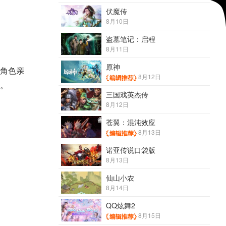
伏魔传
8月10日
盗墓笔记：启程
8月11日
原神
角色亲
8月12日
图。
三国戏英杰传
8月12日
苍翼：混沌效应
8月13日
诺亚传说口袋版
8月13日
仙山小农
8月14日
QQ炫舞2
8月15日