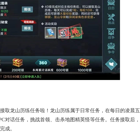
正惊漫谈：从MU开始，为
一看吓一跳：雷
么网游翅膀成了"躲不掉
的囧图集（1169
刚需"？
始接取龙山历练任务啦！龙山历练属于日常任务，在每日的凌晨
NPC对话任务，挑战首领、击杀地图精英怪等任务。任务接取后
完成。