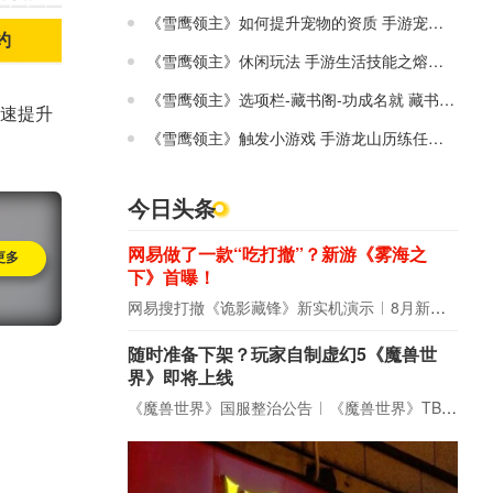
《雪鹰领主》如何提升宠物的资质 手游宠物洗髓介绍
约
《雪鹰领主》休闲玩法 手游生活技能之熔炼介绍
《雪鹰领主》选项栏-藏书阁-功成名就 藏书阁成就介绍
速提升
《雪鹰领主》触发小游戏 手游龙山历练任务解析
今日头条
网易做了一款“吃打撤”？新游《雾海之
更多
下》首曝！
网易搜打撤《诡影藏锋》新实机演示
8月新游前瞻：《诡秘之主》领衔
随时准备下架？玩家自制虚幻5《魔兽世
界》即将上线
《魔兽世界》国服整治公告
《魔兽世界》TBC周年大更：双经典团本回归！