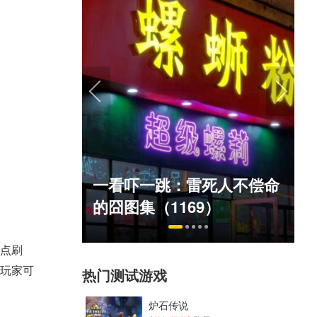
盘点8月扎堆上线的影游：
死人不偿命
玩家想扔核弹，结果只能谈
）
恋爱？
五点刷
，玩家可
热门测试游戏
炉石传说