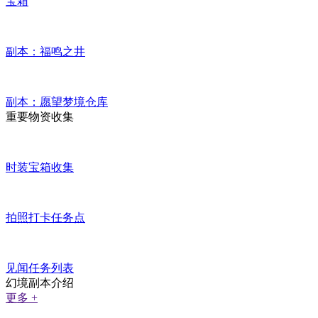
宝箱
副本：福鸣之井
副本：愿望梦境仓库
重要物资收集
时装宝箱收集
拍照打卡任务点
见闻任务列表
幻境副本介绍
更多 +