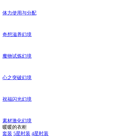
体力使用与分配
奇想滋养幻境
魔物试炼幻境
心之突破幻境
祝福闪光幻境
素材激化幻境
暖暖的衣柜
套装
5星时装
4星时装