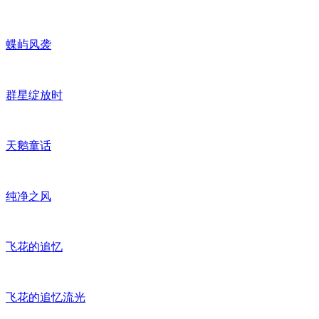
蝶屿风袭
群星绽放时
天鹅童话
纯净之风
飞花的追忆
飞花的追忆流光