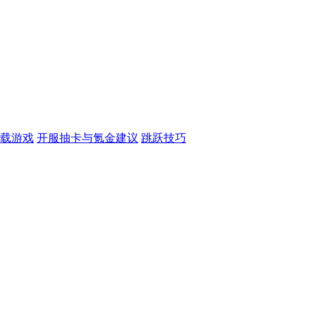
载游戏
开服抽卡与氪金建议
跳跃技巧