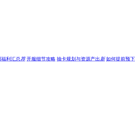
测福利汇总
荐
开服细节攻略
抽卡规划与资源产出
新
如何提前预下