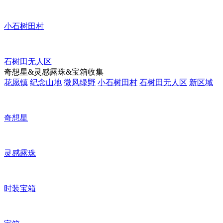
小石树田村
石树田无人区
奇想星&灵感露珠&宝箱收集
花愿镇
纪念山地
微风绿野
小石树田村
石树田无人区
新区域
奇想星
灵感露珠
时装宝箱