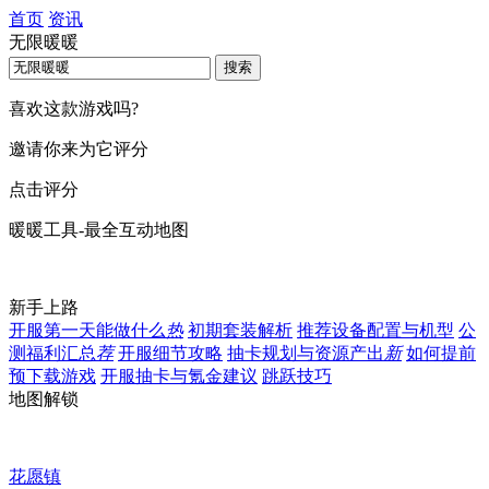
首页
资讯
无限暖暖
喜欢这款游戏吗?
邀请你来为它评分
点击评分
暖暖工具-最全互动地图
新手上路
开服第一天能做什么
热
初期套装解析
推荐设备配置与机型
公
测福利汇总
荐
开服细节攻略
抽卡规划与资源产出
新
如何提前
预下载游戏
开服抽卡与氪金建议
跳跃技巧
地图解锁
花愿镇