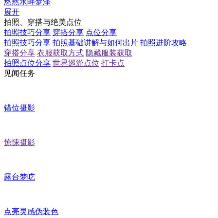
悠然水畔梦泽
展开
拍照、穿搭与绝美点位
拍照技巧分享
穿搭分享
点位分享
拍照技巧分享
拍照基础讲解与如何出片
拍照进阶攻略
穿搭分享
衣服获取方式
隐藏服装获取
拍照点位分享
世界巡游点位
打卡点
见闻任务
错位摄影
惊悚摄影
露台梦呓
点亮灵感伪装色