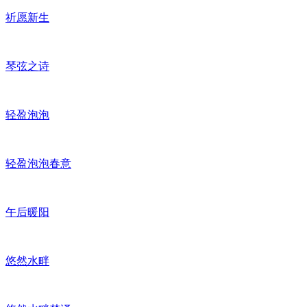
祈愿新生
琴弦之诗
轻盈泡泡
轻盈泡泡春意
午后暖阳
悠然水畔