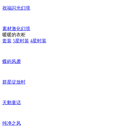
祝福闪光幻境
素材激化幻境
暖暖的衣柜
套装
5星时装
4星时装
蝶屿风袭
群星绽放时
天鹅童话
纯净之风