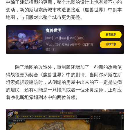
中除了建筑模型的更新，整个地图的设计上也有着不小的
变动，新的斯坦索姆城市构造更接近《魔兽世界》中副本
地图，与旧版对比整个城市更为完整。
魔兽世界
查看更多
即时
PK
副本
动作
冒险
开放世界
海外
怀旧
立即下载
所以，我们应当如何评价《军团再
临》？
除了地图的改造外，重制版还增加了一些新的改动使
得战役更为契合《魔兽世界》中的剧情。当阿尔萨斯在斯
坦索姆拆毁建筑时，从倒塌的房屋中出来的不一定是染病
的居民，还有可能是一只憎恶或者一位死灵法师，正对应
着净化斯坦索姆副本中的两位首领。