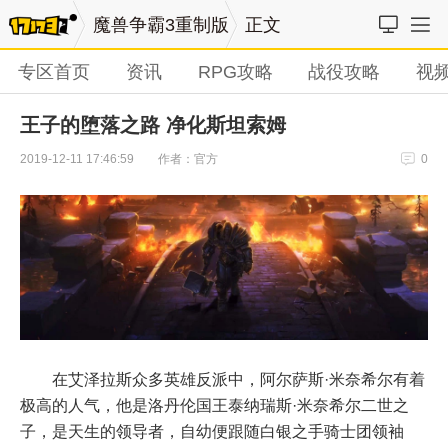
魔兽争霸3重制版
正文
专区首页
资讯
RPG攻略
战役攻略
视
王子的堕落之路 净化斯坦索姆
作者：官方
2019-12-11 17:46:59
0
在艾泽拉斯众多英雄反派中，阿尔萨斯·米奈希尔有着
极高的人气，他是洛丹伦国王泰纳瑞斯·米奈希尔二世之
子，是天生的领导者，自幼便跟随白银之手骑士团领袖