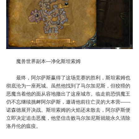
魔兽世界副本—净化斯坦索姆
最终，阿尔萨斯赢得了这场竞赛的胜利，斯坦索姆也
彻底沦为一座死城。虽然他找到了马尔加尼斯，但狡猾的
恶魔当着他的面从容地撤出了这座城市。临走前恐惧魔王
仍不忘继续挑衅阿尔萨斯，邀请他前往亡灵的大本营——
诺森德展开决战。斯坦索姆的火焰还未散去，阿尔萨斯便
立即决定追击恶魔，他坚信击败马尔加尼斯就能永久清除
洛丹伦的瘟疫。