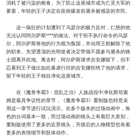
消耗了被污染的粮食。为了防止这座城市成为亡灵大军的
要塞，年轻的王子决定在疫病爆发前屠杀被感染的市民。
这一疯狂的计划遭到了乌瑟尔的极力反对，仁慈的他
无法认同阿尔萨斯****的做法。对于拒不执行命令的乌瑟
尔，阿尔萨斯将他的行为视为叛国，并动用王权解除了他
的职务。失望透顶的光明使者决定带领不愿参与屠杀的骑
士团离开此地。离去时，阿尔萨斯请求吉安娜留下，但不
忍看到王子做出如此暴虐行径的吉安娜拒绝了他的请求，
留下年轻的王子独自净化这座城市。
在《魔兽争霸3：混乱之治》人族战役中净化斯坦索
姆是最具争议性的章节，《魔兽争霸3》重制版也特意采
用这一章节进行试玩演示。在多个版本的过场动画中，角
色的台词基本一致，而过场动画的镜头上有着巨大差别，
重制版使用了更多的近景镜头，升级后的人物模型也有着
更多的表情细节和肢体动作。