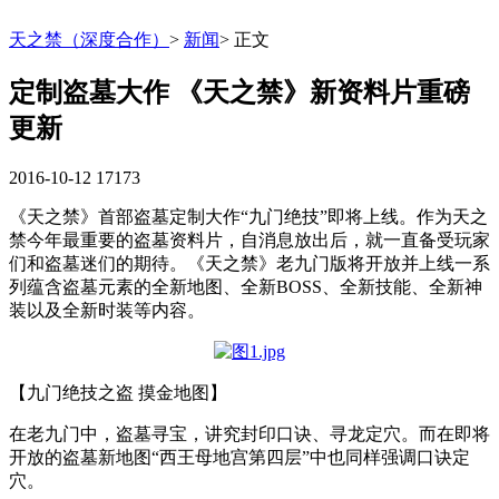
天之禁（深度合作）
>
新闻
>
正文
定制盗墓大作 《天之禁》新资料片重磅
更新
2016-10-12
17173
《天之禁》首部盗墓定制大作“九门绝技”即将上线。作为天之
禁今年最重要的盗墓资料片，自消息放出后，就一直备受玩家
们和盗墓迷们的期待。《天之禁》老九门版将开放并上线一系
列蕴含盗墓元素的全新地图、全新BOSS、全新技能、全新神
装以及全新时装等内容。
【九门绝技之盗 摸金地图】
在老九门中，盗墓寻宝，讲究封印口诀、寻龙定穴。而在即将
开放的盗墓新地图“西王母地宫第四层”中也同样强调口诀定
穴。