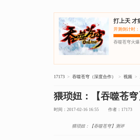
打上天 才
开测倒计时：
吞噬苍穹火爆
17173
>
吞噬苍穹（深度合作）
>
视频
>
猥琐妞：【吞噬苍穹
时间：2017-02-16 16:55
17173
作者：
猥琐妞：【吞噬苍穹】测评