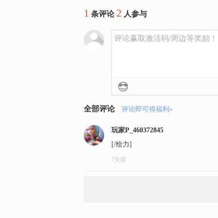
1
2
条评论
人参与
评论赢取激活码/周边等奖励！加群
全部评论
评论即可得福利»
玩家P_460372845
[/给力]
7天前