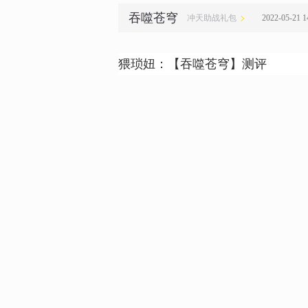
吞噬苍穹
冲天助战礼包
2022-05-21 
猥琐妞：【吞噬苍穹】测评