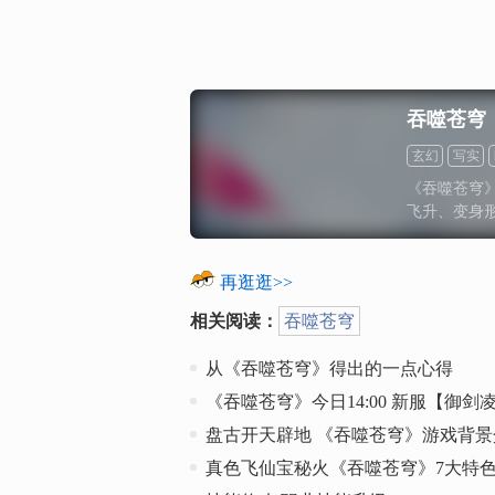
吞噬苍穹
玄幻
写实
《吞噬苍穹
飞升、变身
下这款修
再逛逛>>
相关阅读：
吞噬苍穹
从《吞噬苍穹》得出的一点心得
《吞噬苍穹》今日14:00 新服【御
盘古开天辟地 《吞噬苍穹》游戏背景
真色飞仙宝秘火《吞噬苍穹》7大特