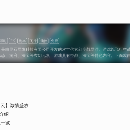
即时
PK
副本
飞行
仙侠
免费
》是由灵石网络科技有限公司开发的次世代玄幻空战网游。游戏以飞行空
形态、洞府、法宝等玄幻元素，游戏具有空战、法宝等特色内容。下面就
剑凌云】激情盛放
介绍
色一览