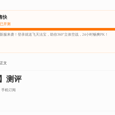
痛快
已开测
新服来袭！登录就送飞天法宝，助你360°立体空战，24小时畅爽PK！
正文
】测评
手机订阅