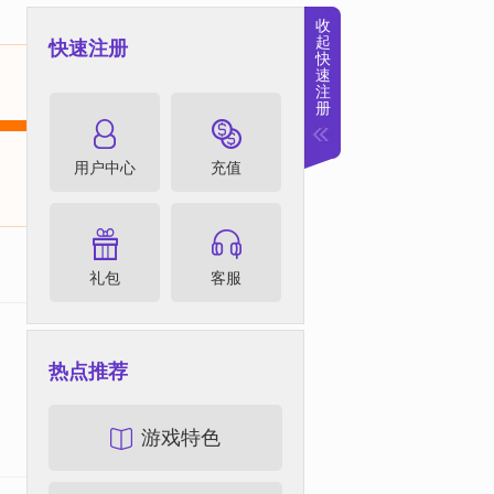
收
起
快速注册
快
速
注
册
进入官网
用户中心
充值
礼包
客服
热点推荐
神评论
1
游戏特色
新闻导语