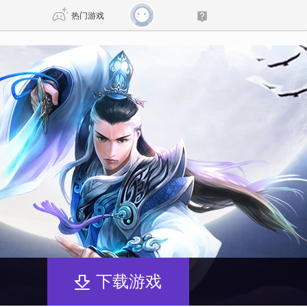
热门游戏
DNF
传奇4
剑网3旗舰版
新天龙八部
自由
诛仙世界
新仙侠5
下载游戏