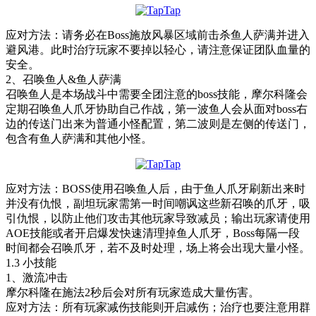
应对方法：
请务必在Boss施放风暴区域前击杀鱼人萨满并进入
避风港。此时治疗玩家不要掉以轻心，请注意保证团队血量的
安全。
2、召唤鱼人&鱼人萨满
召唤鱼人是本场战斗中需要全团注意的boss技能，摩尔科隆会
定期召唤鱼人爪牙协助自己作战，第一波鱼人会从面对boss右
边的传送门出来为普通小怪配置，第二波则是左侧的传送门，
包含有鱼人萨满和其他小怪。
应对方法：
BOSS使用召唤鱼人后，由于鱼人爪牙刷新出来时
并没有仇恨，副坦玩家需第一时间嘲讽这些新召唤的爪牙，吸
引仇恨，以防止他们攻击其他玩家导致减员；输出玩家请使用
AOE技能或者开启爆发快速清理掉鱼人爪牙，Boss每隔一段
时间都会召唤爪牙，若不及时处理，场上将会出现大量小怪。
1.3 小技能
1、激流冲击
摩尔科隆在施法2秒后会对所有玩家造成大量伤害。
应对方法：
所有玩家减伤技能则开启减伤；治疗也要注意用群