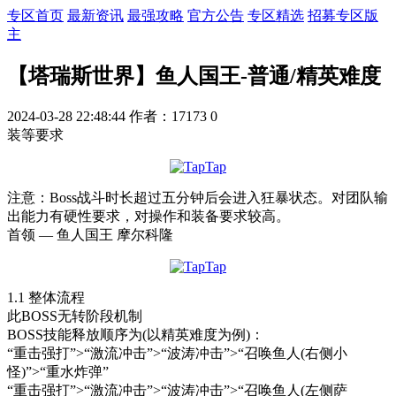
专区首页
最新资讯
最强攻略
官方公告
专区精选
招募专区版
主
【塔瑞斯世界】鱼人国王-普通/精英难度
2024-03-28 22:48:44
作者：17173
0
装等要求
注意：Boss战斗时长超过五分钟后会进入狂暴状态。对团队输
出能力有硬性要求，对操作和装备要求较高。
首领 — 鱼人国王 摩尔科隆
1.1 整体流程
此BOSS无转阶段机制
BOSS技能释放顺序为(以精英难度为例)：
“
重击强打
”>“
激流冲击
”>“
波涛冲击
”>“
召唤鱼人(右侧小
怪)
”>“
重水炸弹
”
“
重击强打
”>“
激流冲击
”>“
波涛冲击
”>“
召唤鱼人(左侧萨