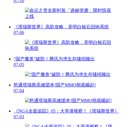
07-10
《塔瑞斯世界》高阶攻略，弄明白铭石回响系统
07-06
“国产魔兽”破防！腾讯为求生存骚招频出
07-05
怒通塔瑞斯高难团本!国产MMO彻底崛起!
07-04
《NGA全面追踪》05：大哥请视察！《塔瑞斯世界》
07-03