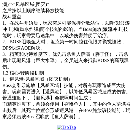
满)
”>“
风暴区域(团灭)
”
之后按以上顺序继续释放技能
战斗重点
1、在战斗开始后，玩家需尽可能保持分散站位，以降低
[波涛
冲击]
和
[重水炸弹
]两个技能的影响。当Boss施放
[激流冲击]
技
能时，玩家需要迅速集中，以减少伤害并便于治疗。
2、BOSS召唤鱼人时，坦克第一时间拉住仇恨并聚拢怪物，
DPS快速AOE解决。
3、精英和史诗难度下，优先击杀鱼人萨满（胖子怪），击杀
后出现避风港（巨大水罩），全员进入来抵御BOSS的高额群
伤。
1.2 核心/转阶段机制
1、避风港-风暴区域（团灭机制）
Boss会引导施放【风暴区域】技能，对所有玩家造成巨大伤
害。玩家需要进入【避风港】，以降低风暴区域造成的伤害。
普通难度下，
【避风港】会按照时间生成；
而
精英难度下
，首领会使用【召唤鱼人】，其中的鱼人萨满被
击败后，其死亡位置会形成避风港，
在Boss施放该技能前，玩
家必须击败Boss召唤的【鱼人萨满】
。