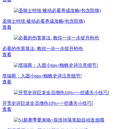
圣骑士特技/被动必看养成攻略(包含防骑)
查看
必看的伤害算法, 教你一步一步提升秒伤
查看
塔瑞斯：入团小tips+蜘蛛史诗注意细节!
查看
开荒史诗巨龙全员增伤10%+一些通关小技巧!
查看