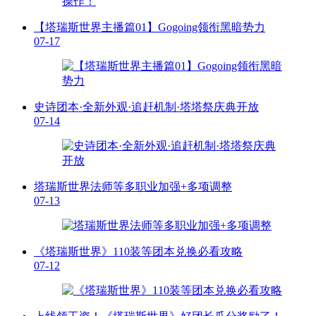
【塔瑞斯世界主播篇01】Gogoing领衔黑暗势力
07-17
史诗团本·全新外观·追赶机制·塔塔祭庆典开放
07-14
塔瑞斯世界法师等多职业加强+多项调整
07-13
《塔瑞斯世界》110装等团本兑换必看攻略
07-12