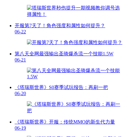
开服第7天了！角色强度和属性如何提升？
06-22
第八天全网最强输出圣骑爆杀流一个技能1.5W
06-21
《塔瑞斯世界》S0赛季试玩报告：再刷一把
06-20
《塔瑞斯世界》开服：传统MMO的新生代力量
06-19