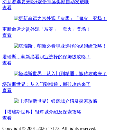
S1新赛季要来咯+双倍掉落奖励自动发放哦
查看
更新命运之赏外观「灰雾」「鬼火」登场！
查看
塔瑞斯，萌新必看职业选择的保姆级攻略！
查看
塔瑞斯世界：从入门到精通，搬砖攻略来了
查看
【塔瑞斯世界】银辉城介绍及探索攻略
查看
Copyright © 2001-2026 17173. All rights reserved.