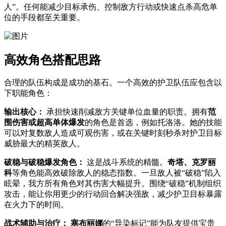
人”。任何能减少目标承伤、控制敌方行动或快速点杀高危单
位的手段都至关重要。
高效角色搭配思路
合理的队伍构成是成功的基石。一个高效的护卫队伍应包含以
下职能角色：
输出核心：
承担快速削减敌方关键单位血量的职责。拥有
范
围伤害或超高单体爆发
的角色是首选，例如托洛洛。她的技能
可以对复数敌人造成可观伤害，或在关键时刻秒杀对护卫目标
威胁最大的精英敌人。
破稳与破稳爆发角色：
这是战斗系统的精髓。
奇塔、克罗丽
科
等角色能高效破除敌人的稳态指数。一旦敌人被“破稳”陷入
眩晕，我方所有角色对其伤害大幅提升。围绕“破稳”机制组织
攻击，能让你用更少的行动回合解决强敌，减少护卫目标暴露
在火力下的时间。
战术辅助与治疗：
塞布丽娜
的“导染标记”能为队友提供宝贵