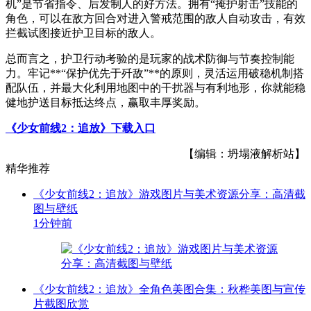
机”是节省指令、后发制人的好方法。拥有“掩护射击”技能的
角色，可以在敌方回合对进入警戒范围的敌人自动攻击，有效
拦截试图接近护卫目标的敌人。
总而言之，护卫行动考验的是玩家的战术防御与节奏控制能
力。牢记**“保护优先于歼敌”**的原则，灵活运用破稳机制搭
配队伍，并最大化利用地图中的干扰器与有利地形，你就能稳
健地护送目标抵达终点，赢取丰厚奖励。
《少女前线2：追放》下载入口
【编辑：坍塌液解析站】
精华推荐
《少女前线2：追放》游戏图片与美术资源分享：高清截
图与壁纸
1分钟前
《少女前线2：追放》全角色美图合集：秋桦美图与宣传
片截图欣赏