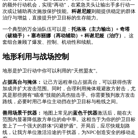
的额外行动机会，实现“再动”，在紧急关头让输出手多行动一
次或让辅助再次施放保护技能。
科谢尼娅
则能提供稳定的群体
治疗与增益，直接提升护卫目标的生存能力。
一个典型的万金油队伍可以是：
托洛洛（主力输出）+ 奇塔
（破稳手）+ 塞布丽娜（再动辅助）+ 科谢尼娅（治疗）
。这
套组合兼顾了爆发、控制、机动性和续航。
地形利用与战场控制
地形是护卫行动中你可以利用的“天然盟友”。
占据高台与掩体：
让己方远程单位占据高台，可以获得伤害
加成并扩大攻击范围。同时，合理利用掩体规避敌方射击，尤
其是那些拥有“瞄准”技能的高伤狙击手。你需要预判敌方攻击
路线，必要时用己单位主动挡在护卫目标与枪线之间。
善用场景干扰器：
地图上常见的
蓝色干扰器
激活后，能在大
范围内显著降低敌方单位的命中率。这相当于为你的护卫目标
套上了一个强大的群体“闪避护盾”。开局后，应尽快规划路
线，让我方单位激活沿途的干扰器，为NPC创造安全的移动走