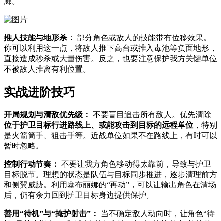
廊。
推人技能与地形杀：
部分角色或敌人的技能带有位移效果。
你可以利用这一点，将敌人推下高台或推入毒池等负面地形，
直接造成秒杀或大量伤害。反之，也要注意保护我方关键单位
不被敌人推离有利位置。
实战进阶技巧
开局规划与清敌优先级：
不要盲目追击所有敌人。优先清除
位于护卫目标行进路线上、或能攻击到目标的远程单位
，特别
是火箭筒手、狙击手等。近战单位如果不在路线上，有时可以
暂时忽略。
控制行动节奏：
不要让我方角色移动得太靠前，导致与护卫
目标脱节。理想的状态是队伍与目标同步推进，逐步清理前方
和侧翼威胁。利用塞布丽娜的“再动”，可以让输出角色在清场
后，仍有余力回到护卫目标身边提供保护。
善用“待机”与“掩护射击”：
当不确定敌人动向时，让角色“待