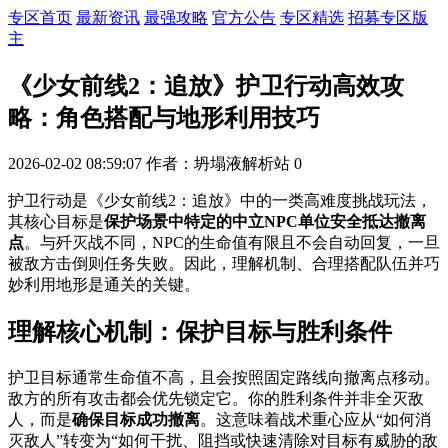
专区首页
最新资讯
最强攻略
官方公告
专区精选
招募专区版
主
《少女前线2：追放》护卫行动高效攻
略：角色搭配与地形利用技巧
2026-02-02 08:59:07
作者：坍塌液解析站
0
护卫行动是《少女前线2：追放》中的一类高难度挑战玩法，
其核心目标是
保护场景中特定的中立NPC单位安全抵达撤离
点
。与歼灭战不同，NPC的生命值有限且不会自动回复，一旦
被敌方击倒则任务失败。因此，理解机制、合理搭配队伍并巧
妙利用地形是通关的关键。
理解核心机制：保护目标与胜利条件
护卫目标通常生命值不高，且会按照固定路线向撤离点移动。
敌方的所有攻击都会优先锁定它。你的胜利条件并非全灭敌
人，而是
确保目标成功撤离
。这意味着战术重心应从“如何消
灭敌人”转变为“如何干扰、阻挡或快速清除对目标有威胁的敌