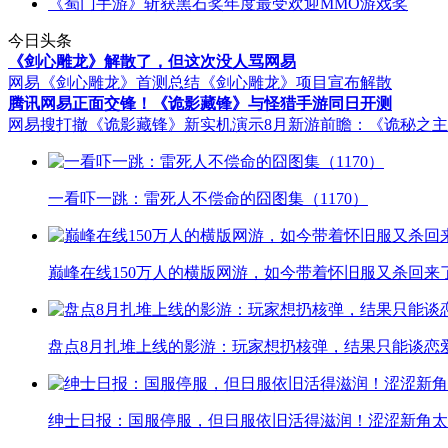
《蜀门手游》斩获黑石奖年度最受欢迎MMO游戏奖
今日头条
《剑心雕龙》解散了，但这次没人骂网易
网易《剑心雕龙》首测总结
《剑心雕龙》项目宣布解散
腾讯网易正面交锋！《诡影藏锋》与怪猎手游同日开测
网易搜打撤《诡影藏锋》新实机演示
8月新游前瞻：《诡秘之
一看吓一跳：雷死人不偿命的囧图集（1170）
巅峰在线150万人的横版网游，如今带着怀旧服又杀回来
盘点8月扎堆上线的影游：玩家想扔核弹，结果只能谈恋
绅士日报：国服停服，但日服依旧活得滋润！涩涩新角太