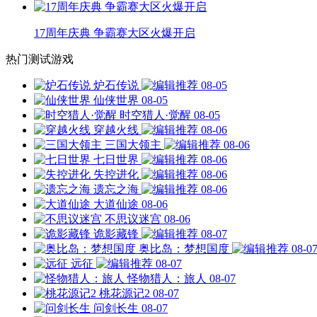
17周年庆典 争霸赛大区火爆开启
热门测试游戏
炉石传说
08-05
仙侠世界
08-05
时空猎人·觉醒
08-05
穿越火线
08-06
三国大领主
08-06
七日世界
08-06
失控进化
08-06
遗忘之海
08-06
大道仙途
08-06
不思议迷宫
08-06
诡影藏锋
08-07
奥比岛：梦想国度
08-0
远征
08-07
怪物猎人：旅人
08-07
桃花源记2
08-07
问剑长生
08-07