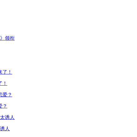
主》领衔
了！
爱？
诱人