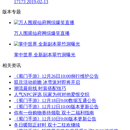
17173
2019-02-13
版本专题
万人围观仙府网综爆笑直播
掌中世界 全新副本翠竹洞曝光
相关资讯
《蜀门手游》12月26日10:00例行维护公告
双旦活动前瞻 冰雪派对即将开启
潮流最前线 时装搭配技巧
人气NPC评选 玩家为何对他爱恨交织
《蜀门手游》12月18日9:00数据互通公告
《蜀门手游》12月12日10:00版本更新公告
你有一份购物券待领取 双十二福利指南
《蜀门手游》12月10日9:00版本更新公告
冬日暖阳正好时 双十二狂欢继续